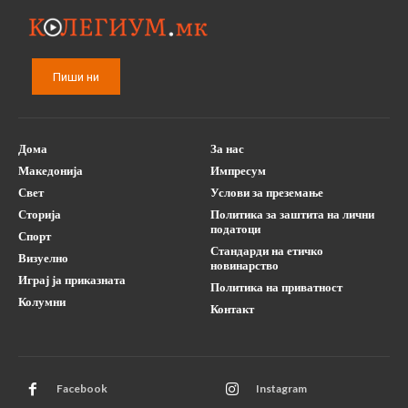
Пиши ни
Дома
За нас
Македонија
Импресум
Свет
Услови за преземање
Сторија
Политика за заштита на лични
податоци
Спорт
Стандарди на етичко
Визуелно
новинарство
Играј ја приказната
Политика на приватност
Колумни
Контакт
Facebook
Instagram