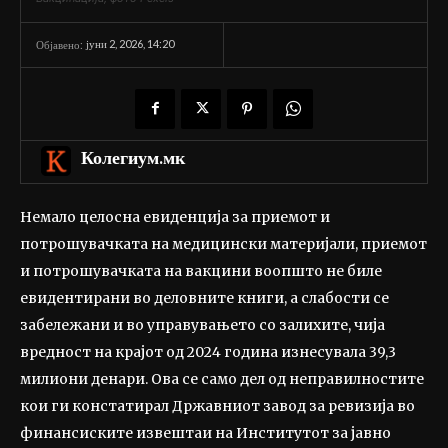
јуни 2, 2026, 14:20
Објавено:
Колегиум.мк
Немало целосна евиденција за приемот и
потрошувачката на медицински материјали, приемот
и потрошувачката на вакцини воопшто не биле
евидентирани во деловните книги, а слабости се
забележани и во управувањето со залихите, чија
вредност на крајот од 2024 година изнесувала 39,3
милиони денари. Ова се само дел од неправилностите
кои ги констатирал Државниот завод за ревизија во
финансиските извештаи на Институтот за јавно