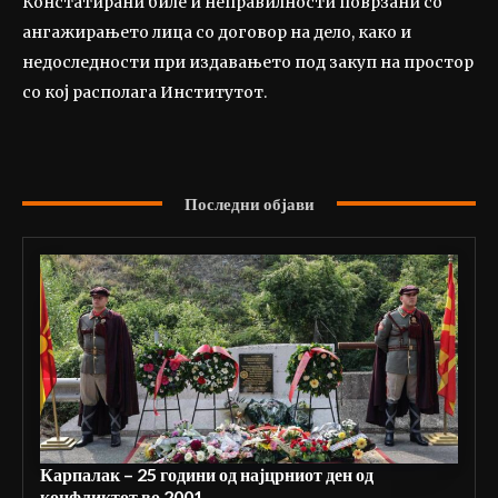
Констатирани биле и неправилности поврзани со
ангажирањето лица со договор на дело, како и
недоследности при издавањето под закуп на простор
со кој располага Институтот.
Последни објави
Карпалак – 25 години од најцрниот ден од
конфликтот во 2001