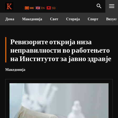
MK
EN
SQ
Дома
Македонија
Свет
Сторија
Спорт
Визуел
Ревизорите открија низа
неправилности во работењето
на Институтот за јавно здравје
Македонија