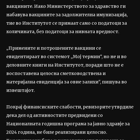
вакцините. Иако Министерството за здравство ги
набавува вакцините за задолжителна имунизација,
тие во Институтот се примаат само со податоци за
количината, без податоци за нивната вредност.
„Примените и потрошените вакцини се
евидентираат во системот „Мој термин“, но не и во
деловните книги на Институтот, поради што не е
воспоставена целосна сметководствена и
материјална евиденција за овие залихи“, пишува во
извештајот.
Покрај финансиските слабости, ревизорите утврдиле
дека дел од активностите предвидени со
Националната годишна програма за јавно здравје за
2024 година, не биле реализирани целосно.