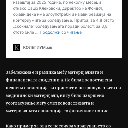
Забележана е и разлика меѓу материјалната и
финансиската евиденција. Не била воспоставена
целосна евиденција за приемот и потрошувачката на
медицински материјали, ниту било извршено
усогласување меѓу сметководствената и
материјалната евиденција со физичкиот попис.
Како пример за ова се посочува управувањето со