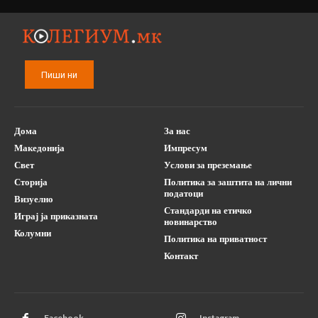
Пиши ни
Дома
За нас
Македонија
Импресум
Свет
Услови за преземање
Сторија
Политика за заштита на лични
податоци
Визуелно
Стандарди на етичко
Играј ја приказната
новинарство
Колумни
Политика на приватност
Контакт
Facebook
Instagram