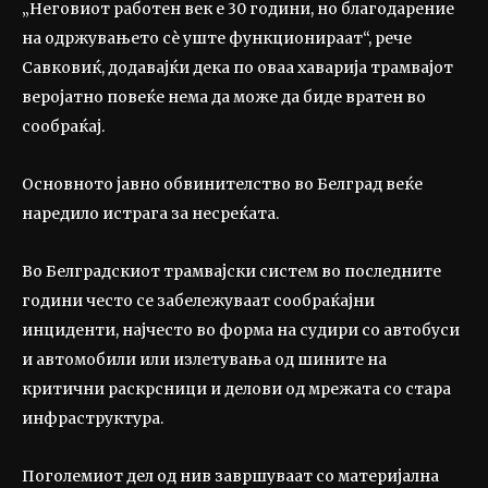
„Неговиот работен век е 30 години, но благодарение
на одржувањето сè уште функционираат“, рече
Савковиќ, додавајќи дека по оваа хаварија трамвајот
веројатно повеќе нема да може да биде вратен во
сообраќај.
Основното јавно обвинителство во Белград веќе
наредило истрага за несреќата.
Во Белградскиот трамвајски систем во последните
години често се забележуваат сообраќајни
инциденти, најчесто во форма на судири со автобуси
и автомобили или излетувања од шините на
критични раскрсници и делови од мрежата со стара
инфраструктура.
Поголемиот дел од нив завршуваат со материјална