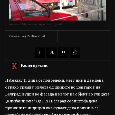
Nesreca Belgrad Tramvaj udri vo zgrada
мај 25, 2026, 21:23
Објавено:
Колегиум.мк
Најмалку 15 лица се повредени, меѓу нив и две деца,
откако трамвај излета од шините во центарот на
Белград и удри во фасада и излог на објект во улицата
„Книќанинова“. Од ГСП Белград соопштија дека
првичните индиции укажуваат дека причина за
несреќата најверојатно бил човечки фактор –