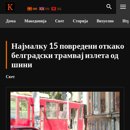
MK
EN
SQ
Дома
Македонија
Свет
Сторија
Визуелно
Игр
Најмалку 15 повредени откако
белградски трамвај излета од
шини
Свет