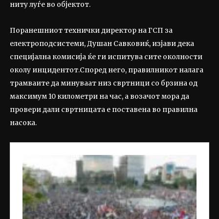
ниту луѓе во објектот.
Поранешниот технички директор на ГСП за
електроподсистеми, Душан Савковиќ, изјави дека
специјална комисија ќе ги испитува сите околности
околу инцидентот.Според него, правилникот налага
трамваите да минуваат низ свртници со брзина од
максимум 10 километри на час, а возачот мора да
провери дали свртницата е поставена во правилна
насока.