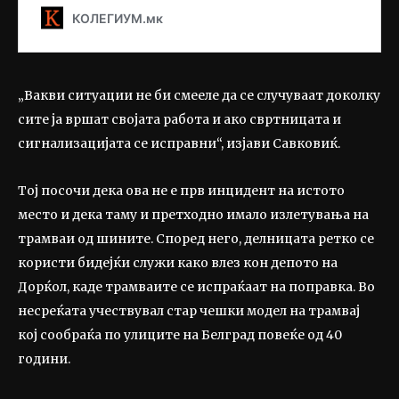
„Вакви ситуации не би смееле да се случуваат доколку
сите ја вршат својата работа и ако свртницата и
сигнализацијата се исправни“, изјави Савковиќ.
Тој посочи дека ова не е прв инцидент на истото
место и дека таму и претходно имало излетувања на
трамваи од шините. Според него, делницата ретко се
користи бидејќи служи како влез кон депото на
Дорќол, каде трамваите се испраќаат на поправка. Во
несреќата учествувал стар чешки модел на трамвај
кој сообраќа по улиците на Белград повеќе од 40
години.