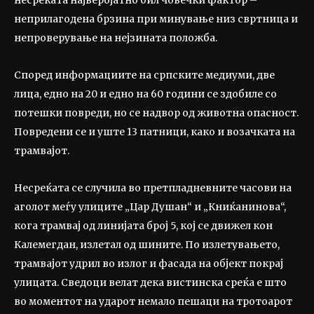
неприлагодена брзина при минување низ свртница и
непроверување на нејзината положба.
Според информациите на српските медиуми, две
лица, едно на 20 и едно на 60 години се здобиле со
потешки повреди, но се надвор од животна опасност.
Повредени се и уште 13 патници, како и возачката на
трамвајот.
Несреќата се случила во претпладневните часови на
аголот меѓу улиците „Цар Душан“ и „Книќанинова“,
кога трамвај од линијата број 5, кој се движел кон
Калемегдан, излетал од шините. По излетувањето,
трамвајот удрил во излог и фасада на објект покрај
улицата. Сведоци велат дека вистинска среќа е што
во моментот на ударот немало пешаци на тротоарот