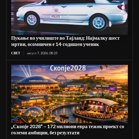
Пукање во училиште во Тајланд: Најмалку шест
мртви, осомничен е 14-годишен ученик
СВЕТ
август 7, 2026, 08:25
„Скопје 2028“ – 172 милиони евра тежок проект со
големи амбиции, без резултати