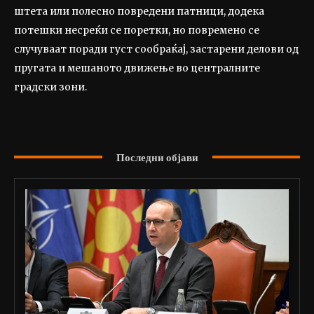
штета или полесно повредени патници, додека
потешки несреќи се поретки, но повремено се
случуваат поради густ сообраќај, застарени делови од
пругата и мешаното движење во централните
градски зони.
Последни објави