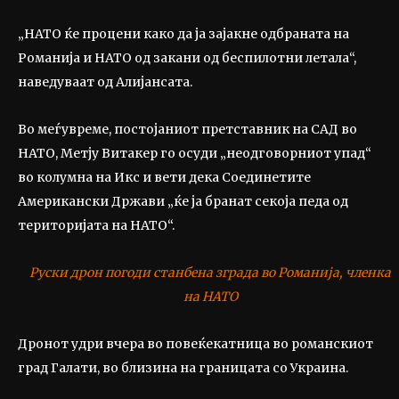
„НАТО ќе процени како да ја зајакне одбраната на
Романија и НАТО од закани од беспилотни летала“,
наведуваат од Алијансата.
Во меѓувреме, постојаниот претставник на САД во
НАТО, Метју Витакер го осуди „неодговорниот упад“
во колумна на Икс и вети дека Соединетите
Американски Држави „ќе ја бранат секоја педа од
територијата на НАТО“.
Руски дрон погоди станбена зграда во Романија, членка
на НАТО
Дронот удри вчера во повеќекатница во романскиот
град Галати, во близина на границата со Украина.