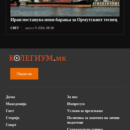
Иран поставува нови барања за Ормутскиот теснец
СВЕТ
август 9, 2026, 08:38
Пиши ни
Дома
За нас
Македонија
Импресум
Свет
Услови за преземање
Сторија
Политика за заштита на лични
податоци
Спорт
Стандарди на етичко