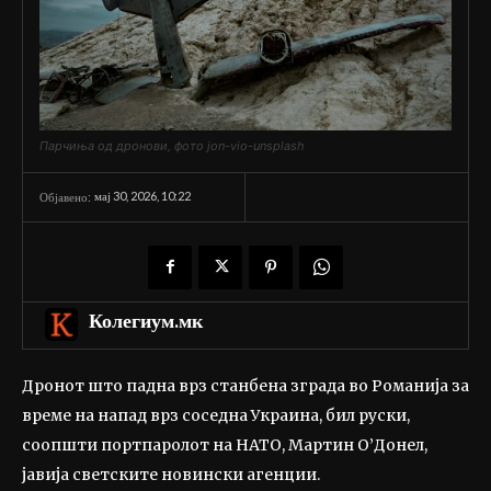
Парчиња од дронови, фото jon-vio-unsplash
мај 30, 2026, 10:22
Објавено:
Колегиум.мк
Дронот што падна врз станбена зграда во Романија за
време на напад врз соседна Украина, бил руски,
соопшти портпаролот на НАТО, Мартин О’Донел,
јавија светските новински агенции.