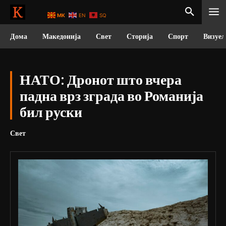
MK
EN
SQ
Дома
Македонија
Свет
Сторија
Спорт
Визуел
НАТО: Дронот што вчера
падна врз зграда во Романија
бил руски
Свет