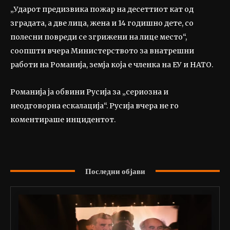
„Ударот предизвика пожар на десеттиот кат од
зградата, а две лица, жена и 14 годишно дете, со
полесни повреди се згрижени на лице место“,
соопшти вчера Министерството за внатрешни
работи на Романија, земја која е членка на ЕУ и НАТО.
Романија ја обвини Русија за „сериозна и
неодговорна ескалација“. Русија вчера не го
коментираше инцидентот.
Последни објави