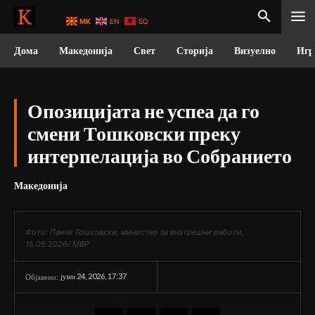
MK
EN
SQ
Дома
Македонија
Свет
Сторија
Визуелно
Игр
Опозицијата не успеа да го
смени Тошковски преку
интерпелација во Собранието
Македонија
Фото: Панче Тошковски, министер за внатрешни работи,
15.05.2026/ МВР
јуни 24, 2026, 17:37
Објавено: