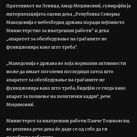
Пратеникот на Левица, Амар Мециновиќ, сумирајќи ја
интерпелацијата оцени дека „Република Северна
Македонија е небезбедна држава поради нејзиното
Министерство за внатрешни работи“ и дека
„апаратот за обезбедување на граѓаните не
функционира како што треба“.
„Македонија е држава во која нормални активности
може да имаат поголеми последици затоа што
апаратот за обезбедување на граѓаните не
функционира како што треба, бидејќи се гледа како
апарат за полнење на политички кадри“, рече
Мециновиќ.
Министерот за внатрешни работи Панче Тошковски,
во реплика рече дека ќе даде се од себе да ги