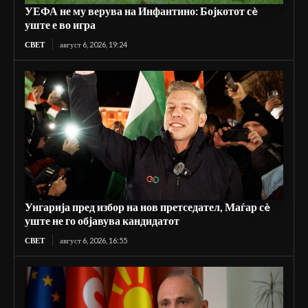
УЕФА не му верува на Инфантино: Бојкотот сè
уште е во игра
СВЕТ
август 6, 2026, 19:24
Унгарија пред избор на нов претседател, Маѓар сè
уште не го објавува кандидатот
СВЕТ
август 6, 2026, 16:55