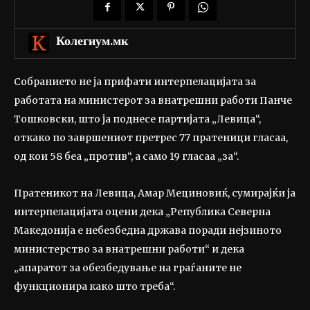
Колегиум.мк
Собранието не ја прифати интерпелацијата за
работата на министерот за внатрешни работи Панче
Тошковски, што ја поднесе партијата „Левица“,
откако по завршениот претрес 77 пратеници гласаа,
од кои 58 беа „против“, а само 19 гласаа „за“.
Пратеникот на Левица, Амар Мециновиќ, сумирајќи ја
интерпелацијата оцени дека „Република Северна
Македонија е небезбедна држава поради нејзиното
министерство за внатрешни работи“ и дека
„апаратот за обезбедување на граѓаните не
функционира како што треба“.