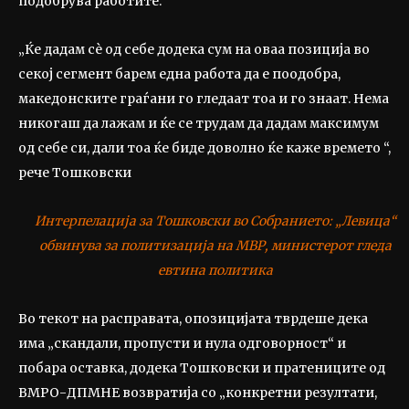
подобрува работите.
„Ќе дадам сѐ од себе додека сум на оваа позиција во
секој сегмент барем една работа да е поодобра,
македонските граѓани го гледаат тоа и го знаат. Нема
никогаш да лажам и ќе се трудам да дадам максимум
од себе си, дали тоа ќе биде доволно ќе каже времето “,
рече Тошковски
Интерпелација за Тошковски во Собранието: „Левица“
обвинува за политизација на МВР, министерот гледа
евтина политика
Во текот на расправата, опозицијата тврдеше дека
има „скандали, пропусти и нула одговорност“ и
побара оставка, додека Тошковски и пратениците од
ВМРО-ДПМНЕ возвратија со „конкретни резултати,