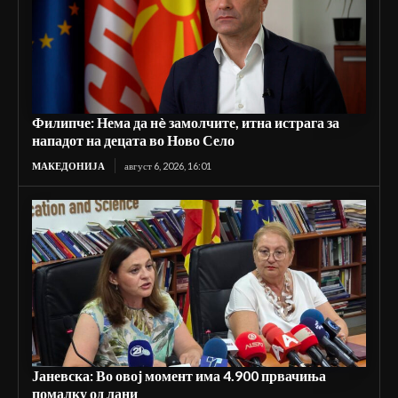
Филипче: Нема да нè замолчите, итна истрага за
нападот на децата во Ново Село
МАКЕДОНИЈА
август 6, 2026, 16:01
Јаневска: Во овој момент има 4.900 првачиња
помалку од лани