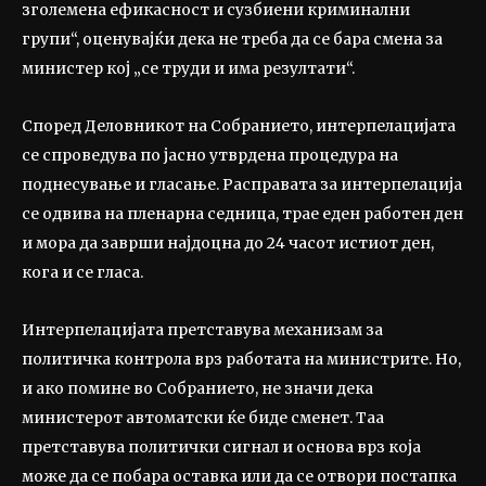
зголемена ефикасност и сузбиени криминални
групи“, оценувајќи дека не треба да се бара смена за
министер кој „се труди и има резултати“.
Според Деловникот на Собранието, интерпелацијата
се спроведува по јасно утврдена процедура на
поднесување и гласање. Расправата за интерпелација
се одвива на пленарна седница, трае еден работен ден
и мора да заврши најдоцна до 24 часот истиот ден,
кога и се гласа.
Интерпелацијата претставува механизам за
политичка контрола врз работата на министрите. Но,
и ако помине во Собранието, не значи дека
министерот автоматски ќе биде сменет. Таа
претставува политички сигнал и основа врз која
може да се побара оставка или да се отвори постапка