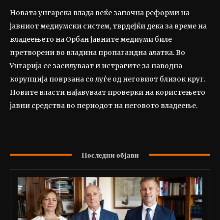
Новата унгарска влада веќе започна реформи на
јавниот медиумски систем, тврдејќи дека за време на
владеењето на Орбан јавните медиуми биле
претворени во владина пропагандна алатка. Во
Унгарија се засилуваат и истрагите за наводна
корупција поврзана со луѓе од неговиот близок круг.
Новите власти најавуваат проверки на користењето
јавни средства во периодот на неговото владеење.
Последни објави