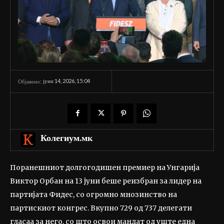
јуни 14, 2026, 15:04
Објавено:
Колегиум.мк
Поранешниот долгогодишен премиер на Унгарија
Виктор Орбан на 13 јуни беше реизбран за лидер на
партијата Фидес, со огромно мнозинство на
партискиот конгрес. Вкупно 729 од 737 делегати
гласаа за него, со што освои мандат од уште една