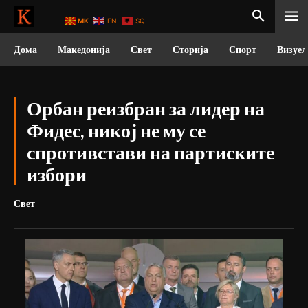
MK
EN
SQ
Дома
Македонија
Свет
Сторија
Спорт
Визуел
Орбан реизбран за лидер на
Фидес, никој не му се
спротивстави на партиските
избори
Свет