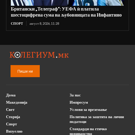
Британски „Телеграф“: УЕФА ѝ платила
шестоцифрена сума на љубовницата на Инфантино
СПОРТ
август 8, 2026, 11:28
Пиши ни
Дома
За нас
Македонија
Импресум
Свет
Услови за преземање
Сторија
Политика за заштита на лични
податоци
Спорт
Стандарди на етичко
Визуелно
новинарство