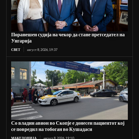
Поранешен судија на чекор да стане претседател на
Унгарија
СВЕТ
август 8, 2026, 19:37
Со владин авион во Скопје е донесен пациентот кој
се повредил на тобоган во Кушадаси
МАКЕДОНИЈА
август 8, 2026, 19:10