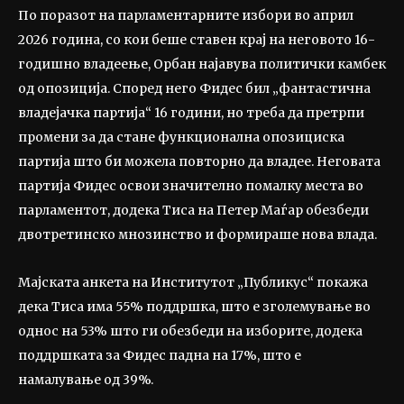
По поразот на парламентарните избори во април
2026 година, со кои беше ставен крај на неговото 16-
годишно владеење, Орбан најавува политички камбек
од опозиција. Според него Фидес бил „фантастична
владејачка партија“ 16 години, но треба да претрпи
промени за да стане функционална опозициска
партија што би можела повторно да владее. Неговата
партија Фидес освои значително помалку места во
парламентот, додека Тиса на Петер Маѓар обезбеди
двотретинско мнозинство и формираше нова влада.
Мајската анкета на Институтот „Публикус“ покажа
дека Тиса има 55% поддршка, што е зголемување во
однос на 53% што ги обезбеди на изборите, додека
поддршката за Фидес падна на 17%, што е
намалување од 39%.