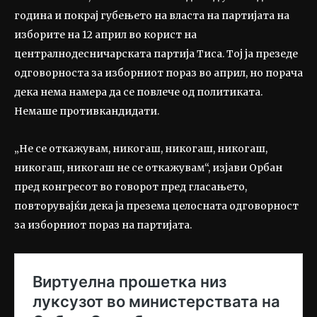
година и покрај губењето на власта на партијата на
изборите на 12 април во корист на
централнодесничарската партија Тиса. Тој ја презеде
одговорноста за изборниот пораз во април, но порача
дека нема намера да се повлече од политиката.
Немаше противкандидати.
„Не се откажувам, никогаш, никогаш, никогаш,
никогаш, никогаш не се откажувам“, изјави Орбан
пред конгресот во говорот пред гласањето,
повторувајќи дека ја презема целосната одговорност
за изборниот пораз на партијата.