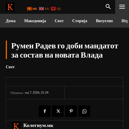
MK
EN
SQ
Дома
Македонија
Свет
Сторија
Визуелно
Игр
Румен Радев го доби мандатот
за состав на новата Влада
Свет
мај 7, 2026, 21:24
Објавено:
Колегиум.мк