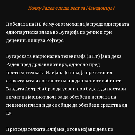
Колку Радев е лоша вест за Македонија?
Победата на ПБ ќе му овозможи да ја предводи првата
еднопартиска влада во Бугарија по речиси три
децении, пишува Ројтерс.
Бугарската национална телевизија (БНТ) јави дека
Радев пред државниот врв, односно пред
претседателката Илијана Јотова, ја претставил
структурата и составот на предложениот кабинет.
Владата ќе треба брзо да усвои нов буџет, да постави
лимит на јавниот долг за да обезбеди исплата на
пензии и плати и да се обиде да обезбеди средства од
ЕУ.
Претседателката Илијана Јотова изјави дека по