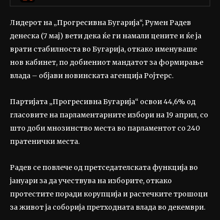
Лидерот на „Прогресивна Бугарија“, Румен Радев
денеска (7 мај) вети дека ќе ги намали цените и ќе ја
врати стабилноста во Бугарија, откако именуваше
нов кабинет, по добиениот мандатот за формирање
влада – објави новинската агенција Ројтерс.
Партијата „Прогресивна Бугарија“ освои 44,6% од
гласовите на парламентарните избори на 19 април, со
што доби мнозинство места во парламентот со 240
пратенички места.
Радев се повлече од претседателската функција во
јануари за да учествува на изборите, откако
протестите поради корупција и растечките трошоци
за живот ја соборија претходната влада во декември.