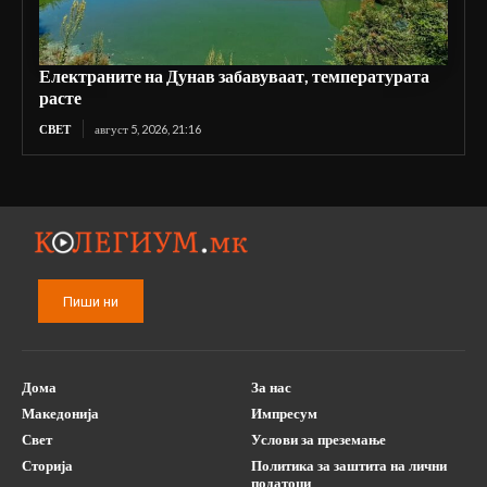
Електраните на Дунав забавуваат, температурата
расте
СВЕТ
август 5, 2026, 21:16
Пиши ни
Дома
За нас
Македонија
Импресум
Свет
Услови за преземање
Сторија
Политика за заштита на лични
податоци