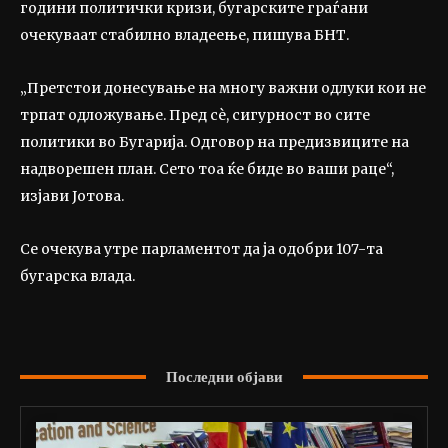
години политички кризи, бугарските граѓани
очекуваат стабилно владеење, пишува БНТ.
„Претстои донесување на многу важни одлуки кои не
трпат одложување. Пред сè, сигурност во сите
политики во Бугарија. Одговор на предизвиците на
надворешен план. Сето тоа ќе биде во ваши раце“,
изјави Јотова.
Се очекува утре парламентот да ја одобри 107-та
бугарска влада.
Последни објави