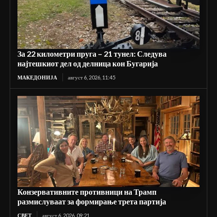
За 22 километри пруга – 21 тунел: Следува
најтешкиот дел од делница кон Бугарија
МАКЕДОНИЈА
август 6, 2026, 11:45
Конзервативните противници на Трамп
размислуваат за формирање трета партија
СВЕТ
август 6, 2026, 09:21