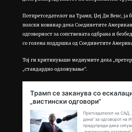
Потпретседателот на Трамп, Џеј Ди Венс, ја 
полски новинар дека Соединетите Американ
одговорност за сопствената одбрана и безбед
со голема поддршка од Соединетите Америк
Тој ги критикуваше медиумите дека „претера
„стандардно одложување“.