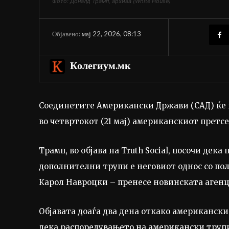
Фото: Доналд Трамп, архива (White House)
мај 22, 2026, 08:13
Објавено:
Колегиум.мк
Соединетите Американски Држави (САД) ќе и
во четвртокот (21 мај) американскиот претс
Трамп, во објава на Truth Social, посочи дек
дополнителни трупи е неговиот однос со п
Карол Навроцки – пренесе новинската агенци
Објавата доаѓа два дена откако американски
дека распоредувањето на американски трупи