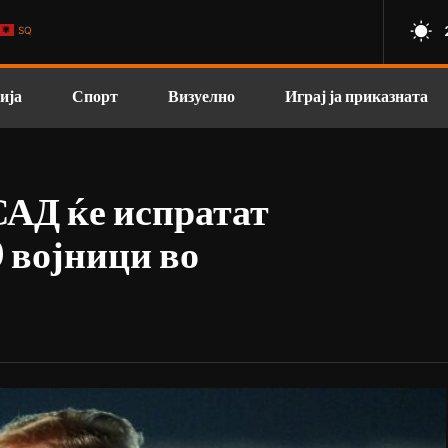
SQ
ија
Спорт
Визуелно
Играј ја приказната
САД ќе испратат
 војници во