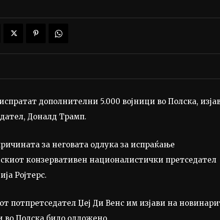
спратат дополнителни 5.000 војници во Полска, изја
едател, Доналд Трамп.
а причината за неговата одлука за испраќање
олскиот конзервативен националистички претседател
ја Ројтерс.
от потпретседател Џеј Ди Венс им изјави на новинари
 во Полска било одложено.