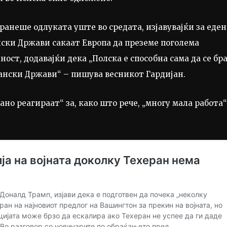
бранеше одлуката уште во средата, изјавувајќи за еден
ски Држави сакаат Европа да преземе поголема
ност, додавајќи дека „Полска е способна сама да се бр
ански Држави“ – пишува весникот Гардијан.
но реагираат“ за, како што рече, „многу мала работа“