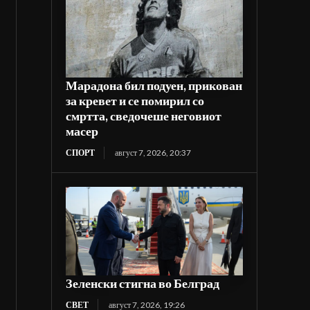
Марадона бил подуен, прикован
за кревет и се помирил со
смртта, сведочеше неговиот
масер
СПОРТ
август 7, 2026, 20:37
Зеленски стигна во Белград
СВЕТ
август 7, 2026, 19:26