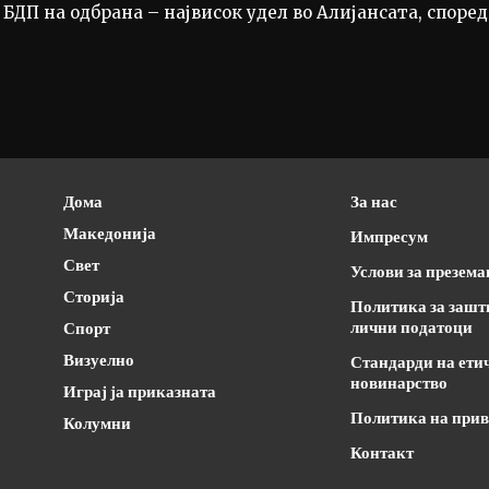
 БДП на одбрана – највисок удел во Алијансата, според
Дома
За нас
Македонија
Импресум
Свет
Услови за презем
Сторија
Политика за зашт
лични податоци
Спорт
Визуелно
Стандарди на ети
новинарство
Играј ја приказната
Политика на прив
Колумни
Контакт