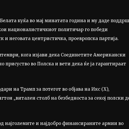
Белата куќа во мај минатата година и му даде поддр
 кои националистичкиот политичар го победи
к и неговата центристичка, проевропска партија.
ептември, кога изјави дека Соединетите Американски
о присуство во Полска и вети дека ќе ја гарантираат
ари на Трамп за потегот во објава на Икс (X),
гтон „витален столб на безбедноста за секој полски д
 од најголемите и најдобро финансираните армии во