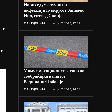
Нови седум случаи на
инфекција со вирусот Западен
Нил, сите од Скопје
МАКЕДОНИЈА
август 7, 2026, 17:19
ани
 и
Момче мотоциклист загина во
сообраќајка на патот
Радишани-Побожје
МАКЕДОНИЈА
август 7, 2026, 14:34