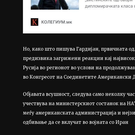
Но, како што пишува Гардијан, првичната од
предизвика загрижени реакции кај највисок
Русија во регионот во услови на продолжувањ
во Конгресот на Соединетите Американски 
Објавата всушност, следува само неколку ч
учествува на министерскиот состанок на НА
меѓу американската администрација и нејзи
одбивање да се вклучат во војната со Иран