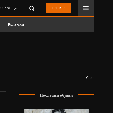
22
C
Пиши ни
Skopje
Колумни
Свет
Последни објави