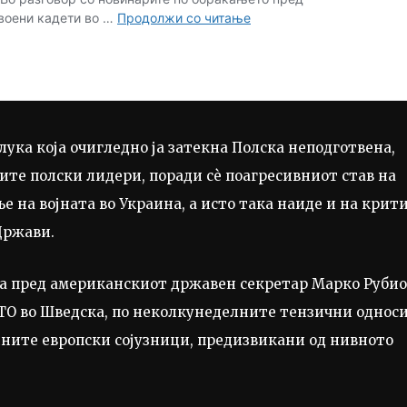
лука која очигледно ја затекна Полска неподготвена,
ите полски лидери, поради сѐ поагресивниот став на
е на војната во Украина, а исто така наиде и на крит
Држави.
аса пред американскиот државен секретар Марко Рубио
ТО во Шведска, по неколкунеделните тензични однос
ните европски сојузници, предизвикани од нивното