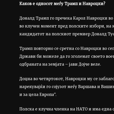
Каков е односот меѓу Трамп и Навроцки?
Доналд Трамп го пречека Карол Навроцки во 
во клучен момент пред полските избори, на
кандидатот на полскиот премиер Доналд Тус
Трамп повторно се сретна со Навроцки во с
Држави би можеле да го зголемат своето воен
одбраната на земјата – јави Дојче веле.
Доцна во четвртокот, Навроцки му се заблагод
нарекувајќи го сојузот меѓу Варшава и Вашин
и за цела Европа“.
Полска е клучна членка на НАТО и има една