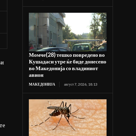
Момче(28) тешко повредено во
Кушадаси утре ќе биде донесено
ви
во Македонија со владиниот
авион
МАКЕДОНИЈА
август 7, 2026, 18:13
те