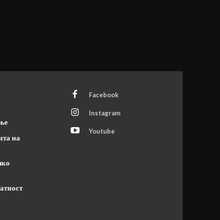
Facebook
Instagram
ање
Youtube
ита на
чко
атност