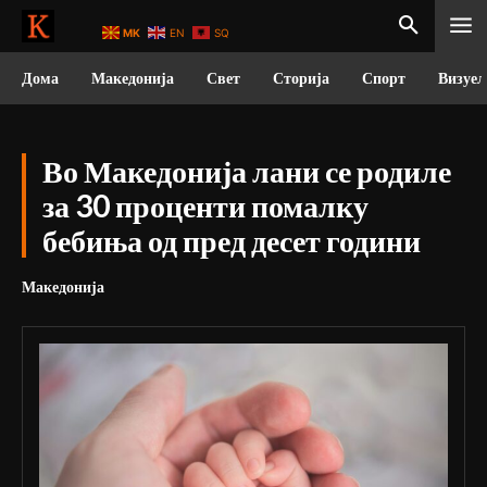
MK
EN
SQ
Дома
Македонија
Свет
Сторија
Спорт
Визуел
Во Македонија лани се родиле
за 30 проценти помалку
бебиња од пред десет години
Македонија