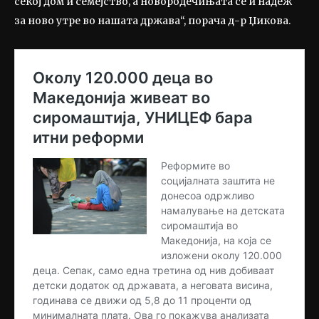
секој дом и семејство, а новородечињата се и надеж
за ново утре во нашата држава“, порача д-р Џикова.