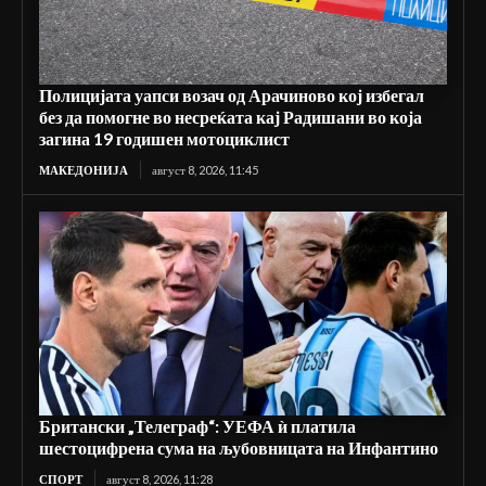
Полицијата уапси возач од Арачиново кој избегал
без да помогне во несреќата кај Радишани во која
загина 19 годишен мотоциклист
МАКЕДОНИЈА
август 8, 2026, 11:45
Британски „Телеграф“: УЕФА ѝ платила
шестоцифрена сума на љубовницата на Инфантино
СПОРТ
август 8, 2026, 11:28