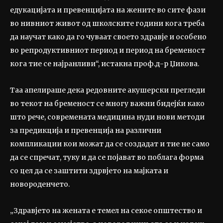
едукацијата и превенцијата на жените во сите фази
во нивниот живот од школските години кога треба
да научат како да го чуваат своето здравје и особено
во репродуктивниот период и период на бременост
кога тие се најранливи“, истакна проф.д-р Џикова.
Таа апелираше дека редовните акушерски прегледи
во текот на бременост се многу важни бидејќи како
што рече, современата медицина нуди нови методи
за предикција и превенција на различни
компликации кои можат да се создадат и тие не само
да се спречат, туку и да се појават во поблага форма
со цел да се заштити здрвјето на мајката и
новороденчето.
„Здравјето на жената е темел на секое општество и