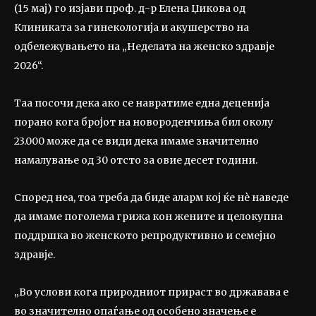
(15 мај) го изјави проф. д-р Елена Џикова од
Клиниката за гинекологија и акушерство на
одбележувањето на „Неделата на женско здравје
2026“.
Таа посочи дека ако се навратиме една деценија
порано кога бројот на новороденчиња бил околу
23.000 може да се види дека имаме значително
намалување од 30 отсто за овие десет години.
Според неа, тоа треба да биде аларм кој ќе нѐ наведе
да имаме поголема грижа кон жените и целокупна
поддршка во женското репродуктивно и семејно
здравје.
„Во услови кога природниот прираст во државава е
во значително опаѓање од особено значење е