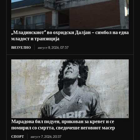
„Младинскиот“ во охридски Далјан – симбол на една
младост и транзиција
ВИЗУЕЛНО
август 8, 2026, 07:57
Марадона бил подуен, прикован за кревет и се
помирил со смртта, сведочеше неговиот масер
СПОРТ
август 7, 2026, 20:37