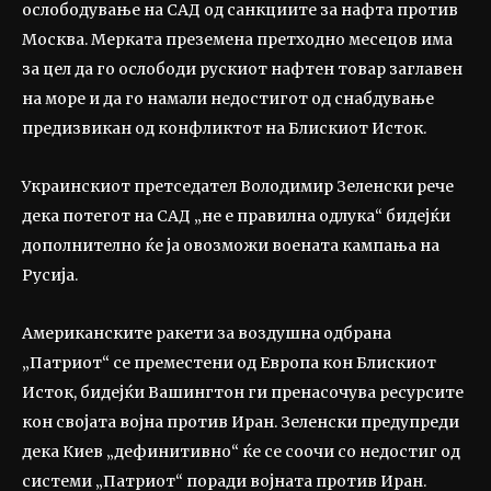
ослободување на САД од санкциите за нафта против
Москва. Мерката преземена претходно месецов има
за цел да го ослободи рускиот нафтен товар заглавен
на море и да го намали недостигот од снабдување
предизвикан од конфликтот на Блискиот Исток.
Украинскиот претседател Володимир Зеленски рече
дека потегот на САД „не е правилна одлука“ бидејќи
дополнително ќе ја овозможи воената кампања на
Русија.
Американските ракети за воздушна одбрана
„Патриот“ се преместени од Европа кон Блискиот
Исток, бидејќи Вашингтон ги пренасочува ресурсите
кон својата војна против Иран. Зеленски предупреди
дека Киев „дефинитивно“ ќе се соочи со недостиг од
системи „Патриот“ поради војната против Иран.