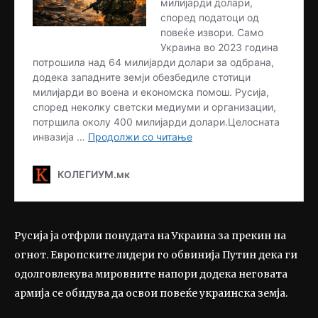
Русија ја отфрли понудата на Украина за прекин на
огнот. Европските лидери го обвинија Путин дека ги
одолговлекува мировните напори додека неговата
армија се обидува да освои повеќе украинска земја.