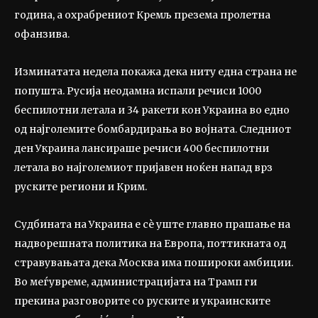
година, а охрабрениот Кремљ презема пролетна
офанзива.
Изминатата недела покажа дека ниту една страна не
попушта. Русија неодамна испали речиси 1000
беспилотни летала и 34 ракети кон Украина во едно
од најголемите бомбардирања во војната. Следниот
ден Украина лансираше речиси 400 беспилотни
летала во најголемиот пријавен ноќен напад врз
руските региони и Крим.
Судбината на Украина е сè уште главно прашање на
надворешната политика на Европа, поттикната од
стравувањата дека Москва има пошироки амбиции.
Во меѓувреме, администрацијата на Трамп ги
прекина разговорите со руските и украинските