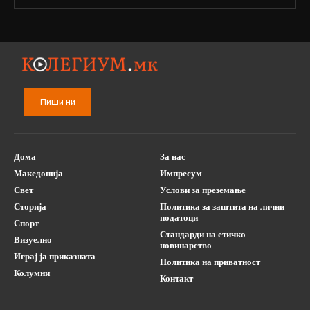
Пиши ни
Дома
За нас
Македонија
Импресум
Свет
Услови за преземање
Сторија
Политика за заштита на лични
податоци
Спорт
Стандарди на етичко
Визуелно
новинарство
Играј ја приказната
Политика на приватност
Колумни
Контакт