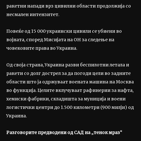
ракетни напади врз цивилни области продолжија со
несмален интензитет.
Повеќе од 15 000 украински цивили се убиени во
војната, според Мисијата на ОН за следење на
човековите права во Украина.
Од своја страна, Украина разви беспилотни летала и
ракети со долг дострел за да погоди цели во задните
области што ја одржуваат воената машина на Москва
во функција. Целите вклучуваат рафинерии за нафта,
хемиски фабрики, складишта за муниција и воени
логистички центри до 1.500 километри (900 милји) од
Украина.
Разговорите предводени од САД
на „тенок мраз“