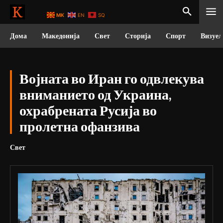
MK
EN
SQ
Дома
Македонија
Свет
Сторија
Спорт
Визуел
Војната во Иран го одвлекува
вниманието од Украина,
охрабрената Русија во
пролетна офанзива
Свет