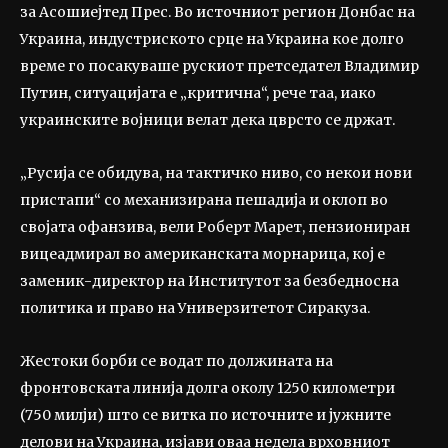
за Асошиејтед Прес. Во источниот регион Донбас на
Украина, индустриското срце на Украина кое долго
време го посакуваше рускиот претседател Владимир
Путин, ситуацијата е „критична“, рече таа, иако
украинските војници велат дека цврсто се држат.
„Русија се обидува, на тактичко ниво, со некои нови
пристапи“ со механизирана пешадија и оклоп во
својата офанзива, вели Роберт Марет, пензиониран
вицеадмирал во американската морнарица, кој е
заменик-директор на Институтот за безбедносна
политика и право на Универзитетот Сиракуза.
Жестоки борби се водат по должината на
фронтовската линија долга околу 1250 километри
(750 милји) што се витка по источните и јужните
делови на Украина, изјави оваа недела врховниот