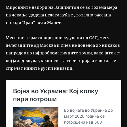
Мировните напори на Вашингтон се во голема мера
на чекање, додека Белата куќа е „тотално расеана
поради Иран“, вели Марет.
Месечните разговори, посредувани од САД, меѓу
делегациите од Москва и Киев не доведоа до никаков
напредок во најпроблематичните точки, како што се:
кој ја задржува украинската територија и како да се
спречат идните руски инвазии.