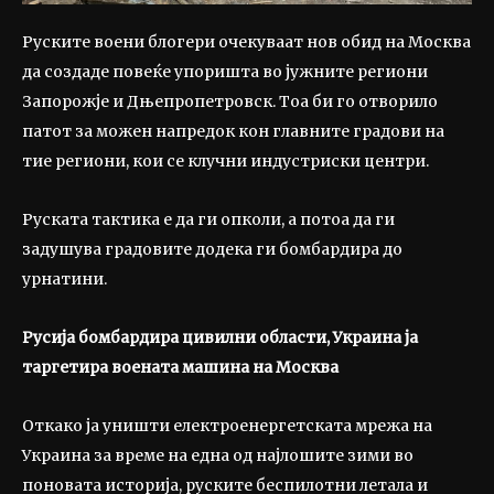
Руските воени блогери очекуваат нов обид на Москва
да создаде повеќе упоришта во јужните региони
Запорожје и Дњепропетровск. Тоа би го отворило
патот за можен напредок кон главните градови на
тие региони, кои се клучни индустриски центри.
Руската тактика е да ги опколи, а потоа да ги
задушува градовите додека ги бомбардира до
урнатини.
Русија бомбардира цивилни области, Украина ја
таргетира воената машина на Москва
Откако ја уништи електроенергетската мрежа на
Украина за време на една од најлошите зими во
поновата историја, руските беспилотни летала и