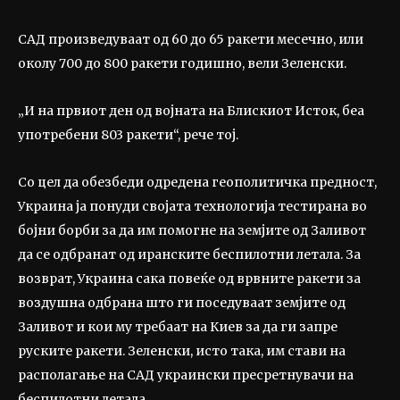
САД произведуваат од 60 до 65 ракети месечно, или
околу 700 до 800 ракети годишно, вели Зеленски.
„И на првиот ден од војната на Блискиот Исток, беа
употребени 803 ракети“, рече тој.
Со цел да обезбеди одредена геополитичка предност,
Украина ја понуди својата технологија тестирана во
бојни борби за да им помогне на земјите од Заливот
да се одбранат од иранските беспилотни летала. За
возврат, Украина сака повеќе од врвните ракети за
воздушна одбрана што ги поседуваат земјите од
Заливот и кои му требаат на Киев за да ги запре
руските ракети. Зеленски, исто така, им стави на
располагање на САД украински пресретнувачи на
беспилотни летала.