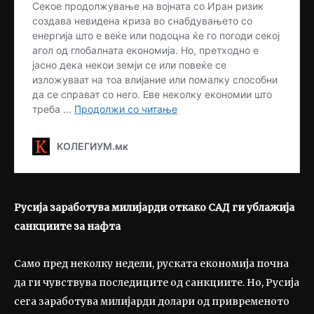
Русија заработува милијарди откако САД ги ублаж
ија
санкциите за нафта
Само пред неколку недели, руската економија почна
да ги чувствува последиците од санкциите. Но, Русија
сега заработува милијарди долари од привременото