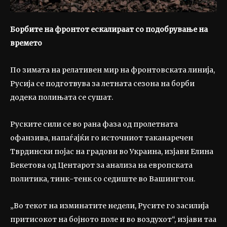
Борбите на
фронтот ескалираат со подобрување на
времето
По зимата на релативен мир на фронтовската линија,
Русија се подготвува за летната сезона на борби
додека полињата се сушат.
Руските сили се во рана фаза од пролетната
офанзива, напаѓајќи го источниот таканаречен
Тврдински појас на градови во Украина, изјави Елина
Бекетова од Центарот за анализа на европската
политика, тинк-тенк со седиште во Вашингтон.
„Во текот на изминатите недели, Русите го засилија
притисокот на бојното поле и во воздухот“, изјави таа