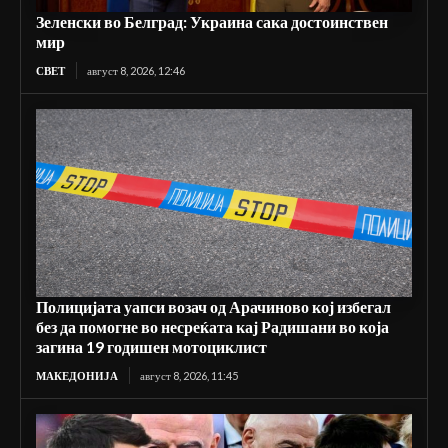
Зеленски во Белград: Украина сака достоинствен
мир
СВЕТ
август 8, 2026, 12:46
Полицијата уапси возач од Арачиново кој избегал
без да помогне во несреќата кај Радишани во која
загина 19 годишен мотоциклист
МАКЕДОНИЈА
август 8, 2026, 11:45