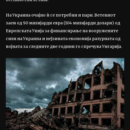
На Украина очајно ѝ се потребни и пари. Ветениот
заем од 90 милијарди евра (104 милијарди долари) од
Европската Унија за финансирање на вооружените
сили на Украина и нејзината економија разурната од
војната за следните две години го спречува Унгарија.