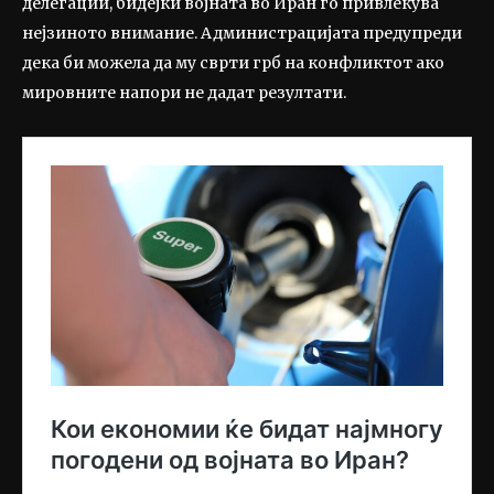
делегации, бидејќи војната во Иран го привлекува
нејзиното внимание. Администрацијата предупреди
дека би можела да му сврти грб на конфликтот ако
мировните напори не дадат резултати.