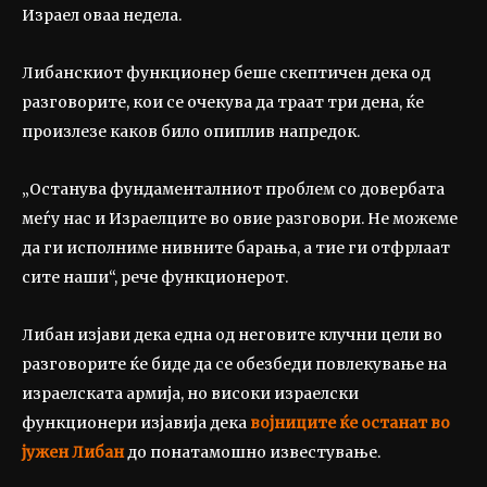
Израел оваа недела.
Либанскиот функционер беше скептичен дека од
разговорите, кои се очекува да траат три дена, ќе
произлезе каков било опиплив напредок.
„Останува фундаменталниот проблем со довербата
меѓу нас и Израелците во овие разговори. Не можеме
да ги исполниме нивните барања, а тие ги отфрлаат
сите наши“, рече функционерот.
Либан изјави дека една од неговите клучни цели во
разговорите ќе биде да се обезбеди повлекување на
израелската армија, но високи израелски
функционери изјавија дека
војниците ќе останат во
јужен Либан
до понатамошно известување.