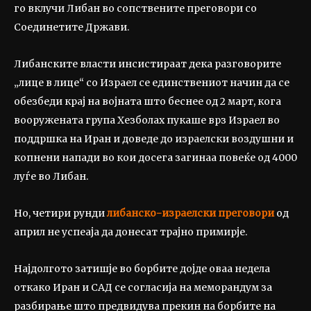
го вклучи Либан во сопствените преговори со
Соединетите Држави.
Либанските власти инсистираат дека разговорите
„лице в лице“ со Израел се единствениот начин да се
обезбеди крај на војната што беснее од 2 март, кога
вооружената група Хезболах пукаше врз Израел во
поддршка на Иран и доведе до израелски воздушни и
копнени напади во кои досега загинаа повеќе од 4000
луѓе во Либан.
Но, четири рунди
либанско-израелски преговори
од
април не успеаја да донесат трајно примирје.
Најдолгото затишје во борбите дојде оваа недела
откако Иран и САД се согласија на меморандум за
разбирање што предвидува прекин на борбите на