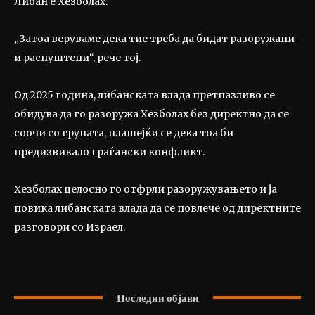
Либан е Хезболах.
„Затоа веруваме дека тие треба да бидат разоружани
и распуштени“, рече тој.
Од 2025 година, либанската влада претпазливо се
обидува да го разоружа Хезболах без директно да се
соочи со групата, плашејќи се дека тоа би
предизвикало граѓански конфликт.
Хезболах целосно го отфрли разоружувањето и ја
повика либанската влада да се повлече од директните
разговори со Израел.
Последни објави