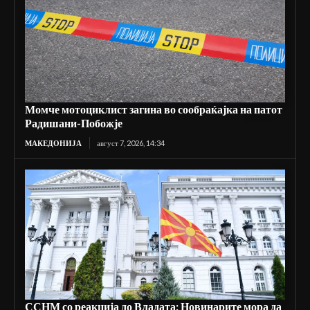
Момче мотоциклист загина во сообраќајка на патот
Радишани-Побожје
МАКЕДОНИЈА
август 7, 2026, 14:34
ССНМ со реакција до Владата: Новинарите мора да