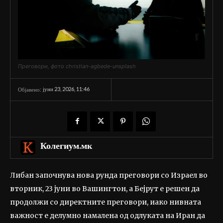
Преговори, фото christian-agbede-unsplash
јуни 23, 2026, 11:46
Објавено:
Колегиум.мк
Либан започнува нова рунда преговори со Израел во
вторник, 23 јуни во Вашингтон, а Бејрут е решен да
продолжи со директните преговори, иако нивната
важност е делумно намалена од одлуката на Иран да