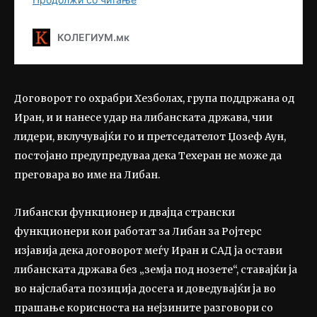
Договорот го охрабри Хезболах, група поддржана од
Иран, и и нанесе удар на либанската држава, чии
лидери, вклучувајќи го и претседателот Џозеф Аун,
постојано предупредуваа дека Техеран не може да
преговара во име на Либан.
Либански функционер и двајца странски
функционери кои работат за Либан за Ројтерс
изјавија дека договорот меѓу Иран и САД ја остави
либанската држава без „земја под нозете“, ставајќи ја
во најслабата позиција досега и доведувајќи ја во
прашање корисноста на нејзините разговори со