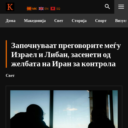
MK
EN
SQ
Дома
Македонија
Свет
Сторија
Спорт
Визуел
Започнуваат преговорите меѓу
Израел и Либан, засенети од
желбата на Иран за контрола
Свет