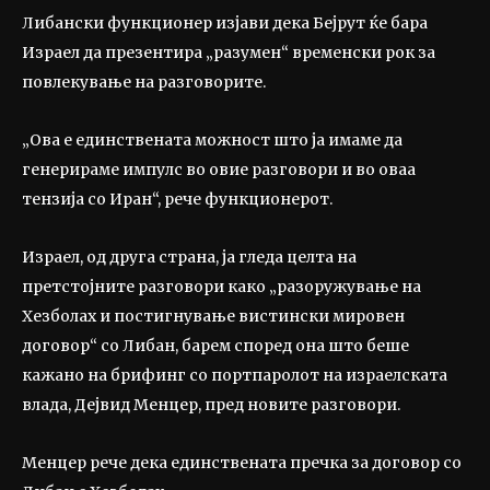
Либански функционер изјави дека Бејрут ќе бара
Израел да презентира „разумен“ временски рок за
повлекување на разговорите.
„Ова е единствената можност што ја имаме да
генерираме импулс во овие разговори и во оваа
тензија со Иран“, рече функционерот.
Израел, од друга страна, ја гледа целта на
претстојните разговори како „разоружување на
Хезболах и постигнување вистински мировен
договор“ со Либан, барем според она што беше
кажано на брифинг со портпаролот на израелската
влада, Дејвид Менцер, пред новите разговори.
Менцер рече дека единствената пречка за договор со