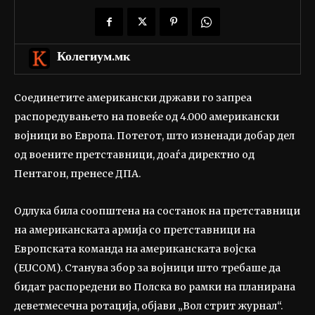
Колегиум.мк
Соединетите американски држави го запреа
распоредувањето на повеќе од 4.000 американски
војници во Европа. Потегот, што изненади добар дел
од воените претставници, доаѓа директно од
Пентагон, пренесе ДПА.
Одлука била соопштена на состанок на претставници
на американската армија со претставници на
Европската команда на американската војска
(EUCOM). Станува збор за војници што требаше да
бидат распоредени во Полска во рамки на планирана
деветмесечна ротација, објави „Вол стрит журнал“.