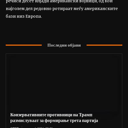
речиси десет илјади американски војници, од кои
најголем дел редовно ротираат меѓу американските
бази низ Европа.
Последни објави
Конзервативните противници на Трамп
размислуваат за формирање трета партија