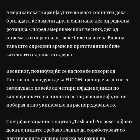
Американската армија уште во март соопшти дека
бригадата ќе замени други сили како дел од редовна
ротација. Според американскиот весник, дел од
опремата и персоналот веќе биле на пат за Европа,
така што одредени армиски претставници биле
затекнати од новата одлука.
Весникот, повикувајќи се на повеќе извори од
Пентагон, наведува дека EUCOM препорачал да не се
заменуваат повеќе од четири илјади војници по
завршувањето на нивната ротациска мисија, но не
побарал итно укинување на распоредувањето.
Специјализираниот портал „Task and Purpose“ објави
дека војниците требало главно да соработуваат со
партнерските сили во Полска во рамки на