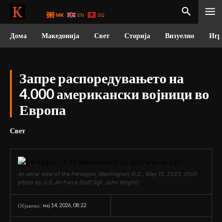
MK
EN
SQ
Дома
Македонија
Свет
Сторија
Визуелно
Игр
Запре распоредувањето на
4.000 американски војници во
Европа
Свет
An aerial view of the Pentagon, Washington, D.C., May 15, 2023. (DoD
photo by U.S. Air Force Staff Sgt. John Wright)
мај 14, 2026, 08:22
Објавено: