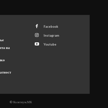
Facebook
Instagram
ање
Youtube
ита на
чко
атност
© Колегиум.МК