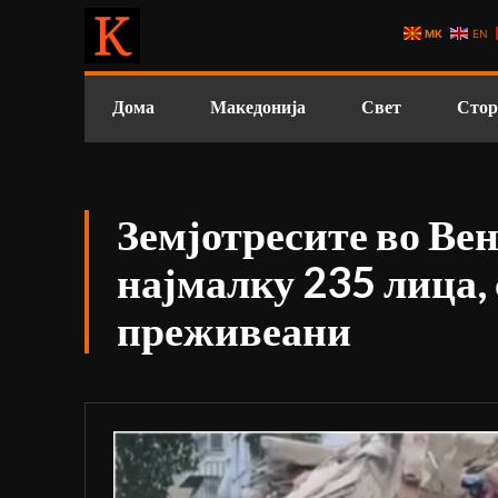
MK
EN
Дома
Македонија
Свет
Стор
Земјотресите во Вен
најмалку 235 лица, 
преживеани