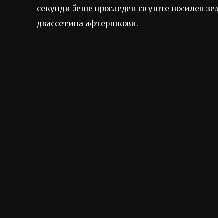
секунди беше проследен со уште посилен зем
дваесетина афтершкови.