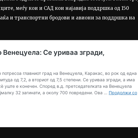
ците, меѓу кои и САД кои најавија поддршка од 150
аќа и транспортни бродови и авиони за поддршка на