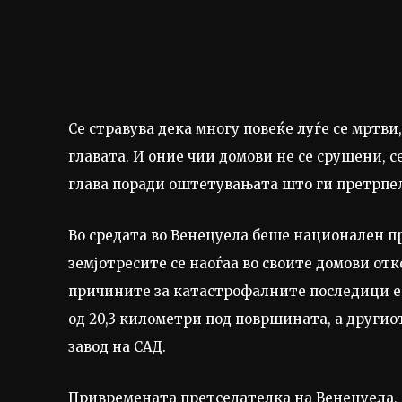
Се стравува дека многу повеќе луѓе се мртви
главата. И оние чии домови не се срушени, с
глава поради оштетувањата што ги претрпел
Во средата во Венецуела беше национален пр
земјотресите се наоѓаа во своите домови отк
причините за катастрофалните последици е 
од 20,3 километри под површината, а другио
завод на САД.
Привремената претседателка на Венецуела, Д