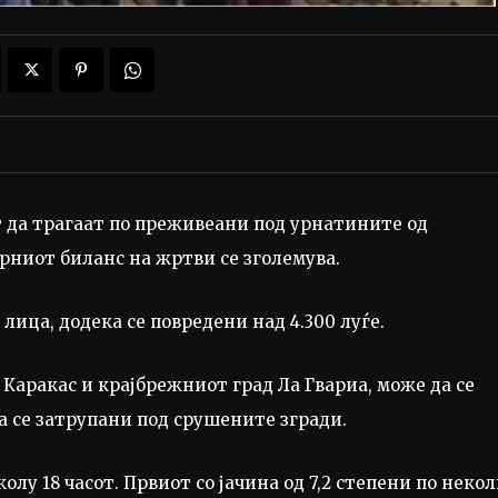
 да трагаат по преживеани под урнатините од
рниот биланс на жртви се зголемува.
 лица, додека се повредени над 4.300 луѓе.
 Каракас и крајбрежниот град Ла Гвариа, може да се
а се затрупани под срушените згради.
лу 18 часот. Првиот со јачина од 7,2 степени по неко