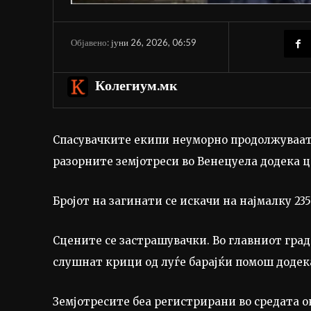
јуни 26, 2026, 06:59
Објавено:
Колегиум.мк
Спасувачките екипи неуморно продолжуваат
разорните земјотреси во Венецуела додека ц
Бројот на загинати се искачи на најмалку 235
Сцените се застрашувачки. Во главниот град
слушнат крици од луѓе барајќи помош додек
Земјотресите беа регистрирани во средата око