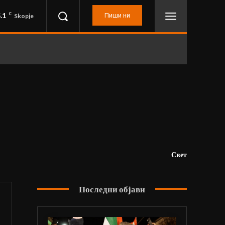
.1
C
Пиши ни
Skopje
Свет
Последни објави