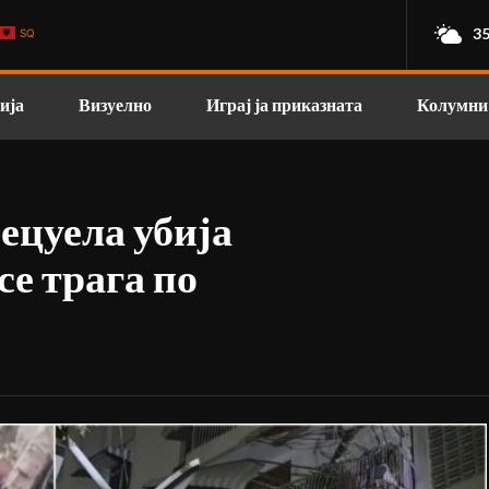
35
SQ
ија
Визуелно
Играј ја приказната
Колумни
ецуела убија
се трага по