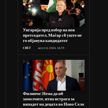
Унгарија пред избор на нов
претседател, Маѓар сè уште не
го објавува кандидатот
СВЕТ
август 6, 2026, 16:55
Филипче: Нема да нè
замолчите, итна истрага за
нападот на децата во Ново Село