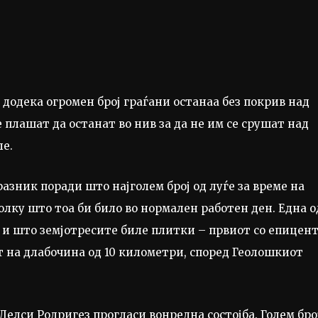
, додека огромен број граѓани останаа без покрив над
е плашат да останат во нив за да не им се срушат над
е.
азник поради што најголем број од луѓе за време на
олку што тоа би било во нормален работен ден. Една о
и што земјотресите биле плитки – првиот со епицен
т на длабочина од 10 километри, според Геолошкиот
елси Родригез прогласи вонредна состојба. Голем бро