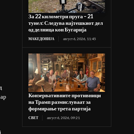
За 22 километри пруга – 21
тунел: Следува најтешкиот дел
од делница кон Бугарија
МАКЕДОНИЈА
август 6, 2026, 11:45
д
Конзервативните противници
тар
на Трамп размислуваат за
формирање трета партија
СВЕТ
август 6, 2026, 09:21
ј