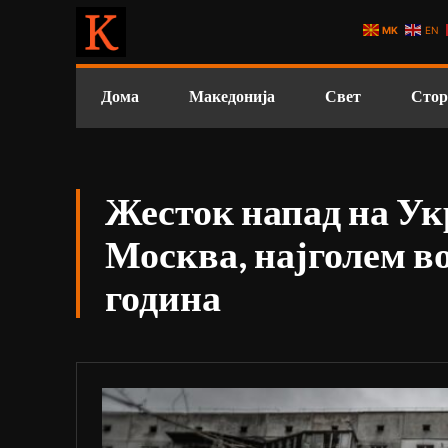
MK
EN
Дома
Македонија
Свет
Стор
Жесток напад на Ук
Москва, најголем в
година