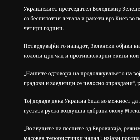
Украинскиот претседател Володимир Зеленск
со беспилотни летала и ракети врз Киев во п
четири години.
Потврдувајќи го нападот, Зеленски објави ви
колони црн чад и противпожарни екипи кои с
„Нашите одговори на продолжувањето на вој
градови и заедници се целосно оправдани“, 
Тој додаде дека Украина била во можност да 
густата руска воздушна одбрана околу Москв
„Во звуците на песните од Евровизија, режи
масовен терористички напад“, изјави портп