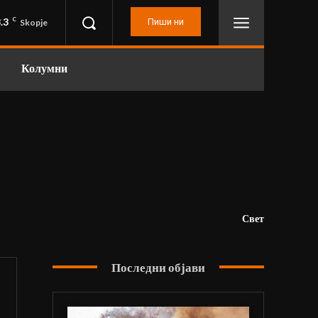
.3
C
Пиши ни
Skopje
Колумни
Свет
Последни објави