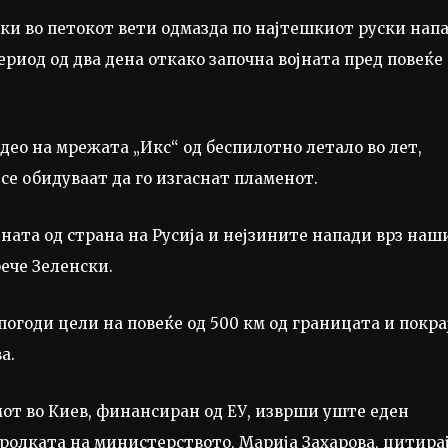
и во петокот вети одмазда по најтешкиот руски нап
ериод од два дена откако започна војната пред повеќе
део на мрежата „Икс“ од беспилотно летало во лет,
е обидуваат да го изгаснат пламенот.
ната од страна на Русија и нејзините напади врз наш
рече Зеленски.
погоди цели на повеќе од 500 км од границата и покра
а.
мот во Киев, финансиран од ЕУ, изврши уште еден
аролката на министерството, Марија Захарова, цитира