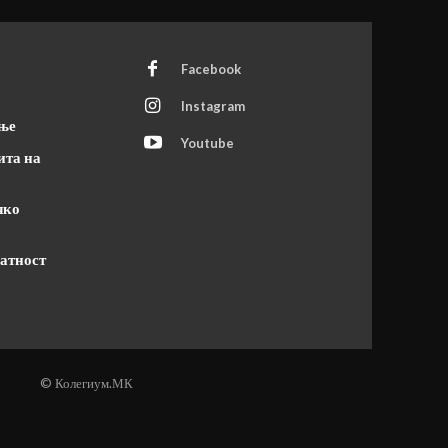
Facebook
Instagram
ање
Youtube
ита на
чко
атност
© Колегиум.МК