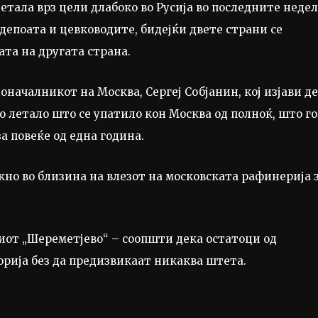
етала врз цели длабоко во Русија во последните недел
депоата и цевководите, бидејќи двете страни се
та на другата страна.
началникот на Москва, Сергеј Собјанин, кој изјави д
 летало што се упатило кон Москва од полноќ, што го
а повеќе од една година.
ежно во близина на влезот на московската рафинерија 
киот „Шереметјево“ – соопшти дека остатоци од
орија без да предизвикаат никаква штета.