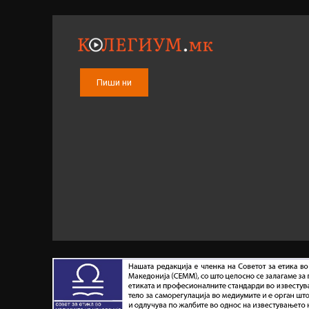
Пиши ни