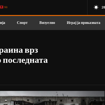
28
SQ
ија
Спорт
Визуелно
Играј ја приказната
раина врз
о последната