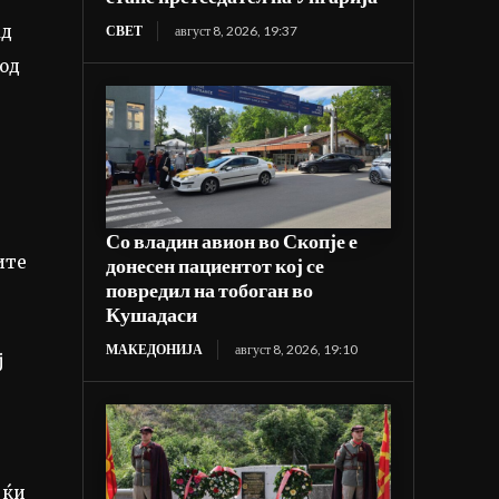
ад
СВЕТ
август 8, 2026, 19:37
 од
Со владин авион во Скопје е
ите
донесен пациентот кој се
повредил на тобоган во
Кушадаси
МАКЕДОНИЈА
август 8, 2026, 19:10
ј
јќи