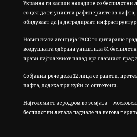
Украина ги засили нападите со беспилотни л
со цел да ги уништи рафинериите за нафта, 
обидуваат да ја деградираат инфраструктура
Новинската агенција ТАСС го цитираше градо
воздушната одбрана уништила 81 беспилотно
прави најголемиот напад врз главниот град з
Собјанин рече дека 12 лица се ранети, прет
нафта, додека три куќи се оштетени.
Најголемиот аеродром во земјата – московс
беспилотни летала паднале на негова терит