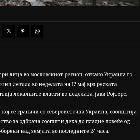
три лица во московскиот регион, откако Украина го
отни летала во неделата на 17 мај врз руската
тија локалните власти во неделата, јави Ројтерс.
 кој се граничи со североисточна Украина, соопштија
тво за одбрана соопшти дека до пладне повеќе од
борени над земјата во последните 24 часа.