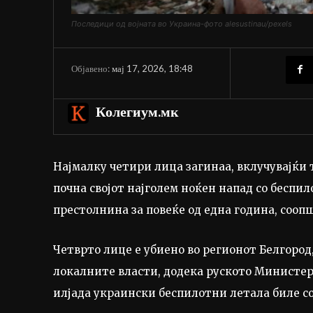
Последици од војната во Украина-фото alesustinau/pexels
мај 17, 2026, 18:48
Објавено:
Колегиум.мк
Најмалку четири лица загинаа, вклучувајќи 
почна својот најголем ноќен напад со беспил
престолнина за повеќе од една година, соопш
Четврто лице е убиено во регионот Белгород,
локалните власти, додека руското Министерс
илјада украински беспилотни летала биле со