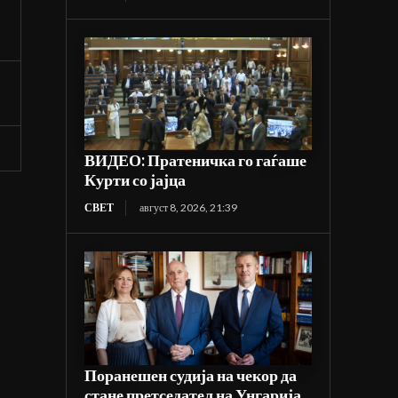
ВИДЕО: Пратеничка го гаѓаше
Курти со јајца
СВЕТ
август 8, 2026, 21:39
Поранешен судија на чекор да
стане претседател на Унгарија