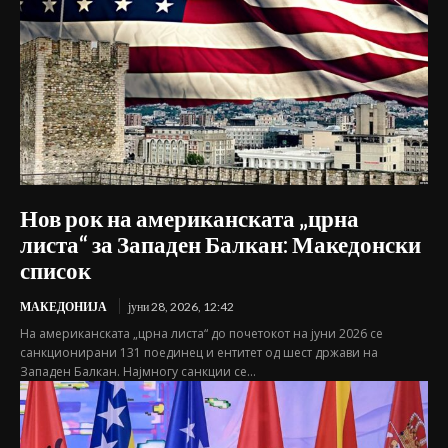
Нов рок на американската „црна
листа“ за Западен Балкан: Македонски
список
МАКЕДОНИЈА
јуни 28, 2026, 12:42
На американската „црна листа“ до почетокот на јуни 2026 се
санкционирани 131 поединец и ентитет од шест држави на
Западен Балкан. Најмногу санкции се...