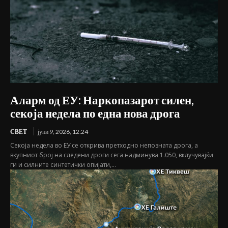
Аларм од ЕУ: Наркопазарот силен,
секоја недела по една нова дрога
СВЕТ
јуни 9, 2026, 12:24
Секоја недела во ЕУ се открива претходно непозната дрога, а
вкупниот број на следени дроги сега надминува 1.050, вклучувајќи
ги и силните синтетички опијати,...