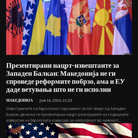
Презентирани нацрт-извештаите за
Западен Балкан: Македонија не ги
спроведе реформите побрзо, ама и ЕУ
даде ветувања што не ги исполни
МАКЕДОНИЈА
јуни 16, 2026, 21:23
Известувачите на Европскиот парламент за пет земји од Западен
Балкан денеска ги презентираа нацрт-резолуциите на годишните
извештаи на Европската комисија за напредокот во нивниот...