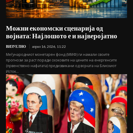
Можни економски сценарија од
војната: Најлошото е и најверојатно
ВИЗУЕЛНО
април 16, 2026, 11:22
Меѓународниот монетарен фонд (ММФ) ги намали своите
прогнози за раст поради скоковите на цените на енергенсите
(првенствено нафатата) предизвикани од војната на Блискиот
Исток...