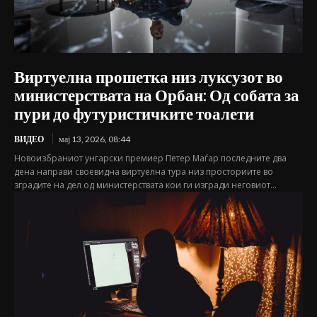
Виртуелна прошетка низ луксузот во
министерствата на Орбан: Од собата за
пури до футуристичките тоалети
ВИДЕО
мај 13, 2026, 08:44
Новоизбраниот унгарски премиер Петер Маѓар последните два
дена направи своевидна виртуелна тура низ просториите во
зградите на дел од министерствата кои ги изгради неговиот...