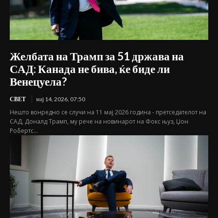
Желбата на Трамп за 51 држава на
САД: Канада не бива, ќе биде ли
Венецуела?
СВЕТ
мај 14, 2026, 07:50
Нешто вонредно се случи на 11 мај 2026 година - претседателот на
САД, Доналд Трамп, му рече на новинарот на Фокс њуз, Џон
Робертс...