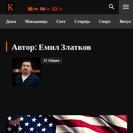
MK
EN
SQ
Дома
Македонија
Свет
Сторија
Спорт
Визуел
Автор:
Емил Златков
31 Објави