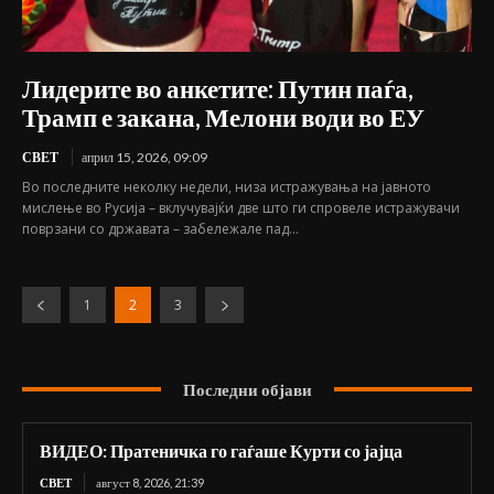
Лидерите во анкетите: Путин паѓа,
Трамп е закана, Мелони води во ЕУ
СВЕТ
април 15, 2026, 09:09
Во последните неколку недели, низа истражувања на јавното
мислење во Русија – вклучувајќи две што ги спровеле истражувачи
поврзани со државата – забележале пад...
1
2
3
Последни објави
ВИДЕО: Пратеничка го гаѓаше Курти со јајца
СВЕТ
август 8, 2026, 21:39