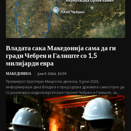
Владата сака Македонија сама да ги
гради Чебрен и Галиште со 1,5
милијарди евра
МАКЕДОНИЈА
јуни 9, 2026, 10:59
Премиерот Христијан Мицкоски денеска, 9 јуни 2026,
информираше дека Владата е пред одлука државата самостојно да
го реализира хидроенергетскиот проект Чебрен и Галиште, за...