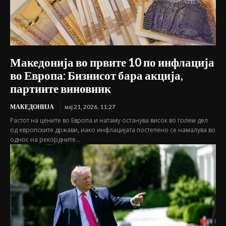
Македонија во првите 10 по инфлација
во Европа: Бизнисот бара акција,
партиите виновник
МАКЕДОНИЈА
мај 21, 2026, 11:27
Растот на цените во Европа и натаму останува висок во голем дел
од европските држави, иако инфлацијата постепено се намалува во
однос на рекордните...