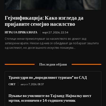
Гејмификација: Како изгледа да
пријавите семејно насилство
ИГРАЈ ЈА ПРИКАЗНАТА
март 27, 2026, 22:54
Стотици жени премолчуваат за насилството во домот зад
затворени врати. Некои од нив се обидуваат да побараат заштита
од системот, но досегашното искуство покажува...
Последни објави
Трамп удри по „породилниот туризам“ во САД
СВЕТ
август 7, 2026, 08:37
Пукање во училиште во Тајланд: Најмалку шест
мртви, осомничен е 14-годишен ученик