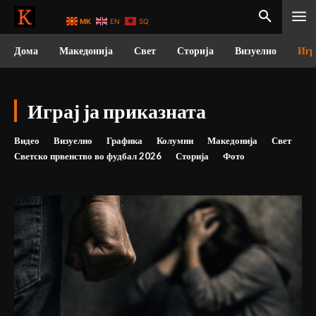
MK
EN
SQ
Дома
Македонија
Свет
Сторија
Визуелно
Игр
Играј ја приказната
Видео
Визуелно
Графика
Колумни
Македонија
Свет
Светско првенство во фудбал 2026
Сторија
Фото