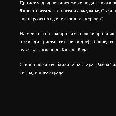
Црниот чад од пожарот можеше да се види ре
Дирекцијата за заштита и спасување, Стојан
„најверојатно од електрична енергија“.
На местото на пожарот има повеќе противпож
обезбеди пристап се сечеа и дрвја. Според с
чувствува низ цела Кисела Вода.
Сличен пожар во близина на стара „Рампа“ и
се гради нова зграда.