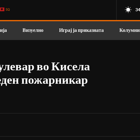
34
SQ
ија
Визуелно
Играј ја приказната
Колумни
улевар во Кисела
 еден пожарникар