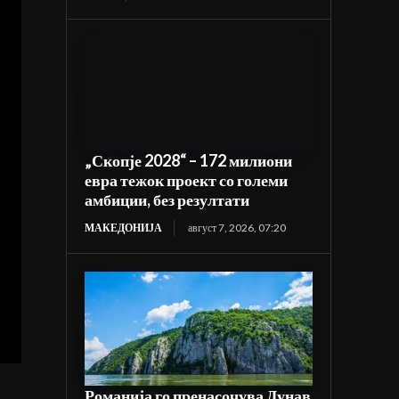
„Скопје 2028“ – 172 милиони
евра тежок проект со големи
амбиции, без резултати
МАКЕДОНИЈА
август 7, 2026, 07:20
Романија го пренасочува Дунав