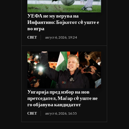
УЕФА не му верува на
Инфантино: Бојкотот сè уште е
во игра
СВЕТ
август 6, 2026, 19:24
Унгарија пред избор на нов
претседател, Маѓар сè уште не
го објавува кандидатот
СВЕТ
август 6, 2026, 16:55