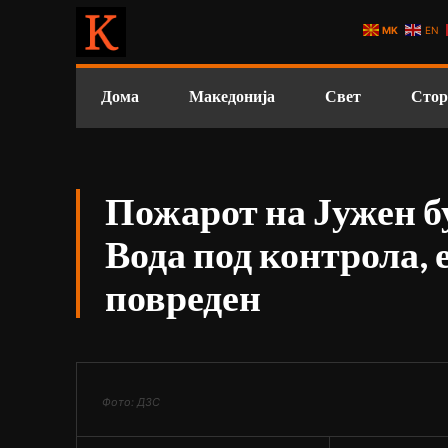
MK
EN
Дома
Македонија
Свет
Стор
Пожарот на Јужен б
Вода под контрола,
повреден
Фото: ДЗС