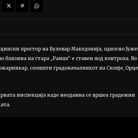
ацински простор на Булевар Македонија, односно Јуже
о близина на стара „Рампа“ е ставен под контрола. Во
пожарникар, соопшти градоначалникот на Скопје, Орце
зарната инспекција каде неодамна се вршеа градежни
ата.