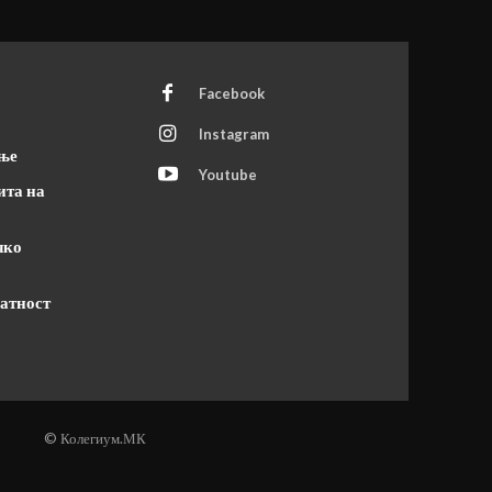
Facebook
Instagram
ање
Youtube
ита на
чко
атност
© Колегиум.МК