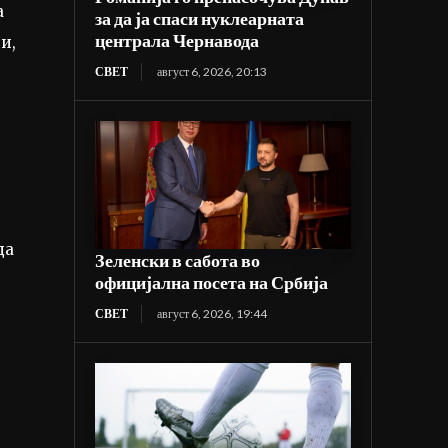
а
за да ја спаси нуклеарната
централа Чернавода
и,
СВЕТ
август 6, 2026, 20:13
да
Зеленски в сабота во
официјална посета на Србија
СВЕТ
август 6, 2026, 19:44