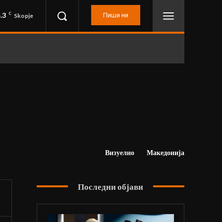
.3
C
Пиши ни
Skopje
Визуелно
Македонија
Последни објави