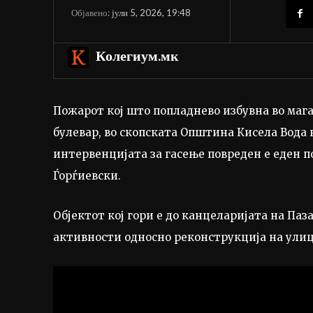
јули 5, 2026, 19:48
Објавено:
Колегиум.мк
Пожарот кој што попладнево избувна во маг
булевар, во скопската Општина Кисела Вода в
интервенцијата за гасење повреден е еден 
Ѓорѓиевски.
Објектот кој гори е до канцеларијата на Па
активности односно реконструкција на улиц