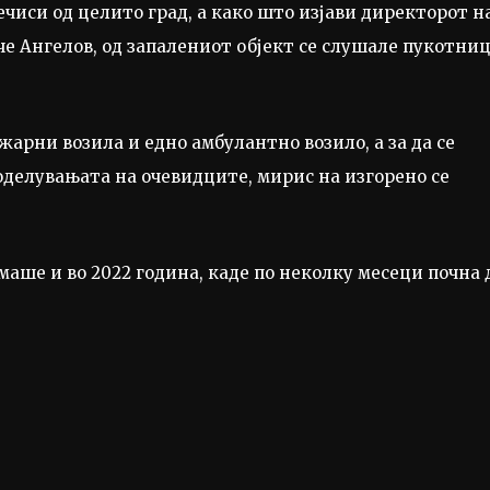
чиси од целито град, а како што изјави директорот н
че Ангелов, од запалениот објект се слушале пукотниц
арни возила и едно амбулантно возило, а за да се
поделувањата на очевидците, мирис на изгорено се
маше и во 2022 година, каде по неколку месеци почна 