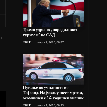
Трамп удри по „породилниот
туризам“ во САД
н
СВЕТ
август 7, 2026, 08:37
Пукање во училиште во
Тајланд: Најмалку шест мртви,
осомничен е 14-годишен ученик
СВЕТ
август 7, 2026, 08:25