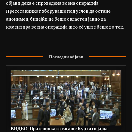
објави дека е спроведена воена операција.
Претставникот зборуваше под услов да остане
анонимен, бидејќи не беше овластен јавно да
коментира воена операција што сè уште беше во тек.
Последни објави
ВИДЕО: Пратеничка го гаѓаше Курти со јајца