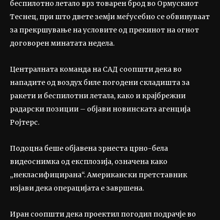
беспилотно летало врз товарен брод во Ормускиот
Теснец, при што двете земји меѓусебно се обвинуваат
за прекршување на условите од прекинот на огнот
договорен минатата недела.
Централната команда на САД соопшти дека во
нападите од воздух биле погодени складишта за
ракети и беспилотни летала, како и крајбрежни
радарски позиции – објави новинската агенција
Ројтерс.
Подоцна беше објавена зрнеста црно-бела
видеоснимка од експлозија, означена како
„некласифицирана“. Американски претставник
изјави дека операцијата е завршена.
Иран соопшти дека проектил погодил подрачје во