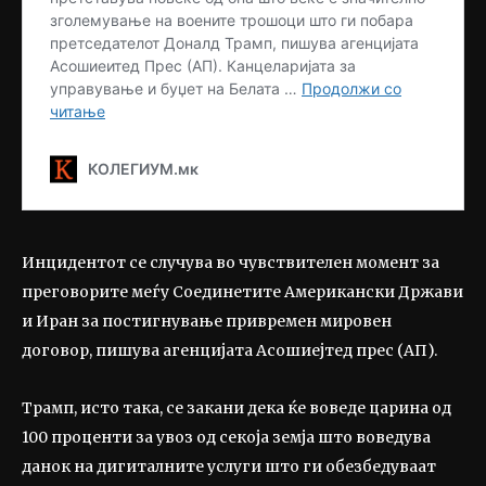
Инцидентот се случува во чувствителен момент за
преговорите меѓу Соединетите Американски Држави
и Иран за постигнување привремен мировен
договор, пишува агенцијата Асошиејтед прес (АП).
Трамп, исто така, се закани дека ќе воведе царина од
100 проценти за увоз од секоја земја што воведува
данок на дигиталните услуги што ги обезбедуваат