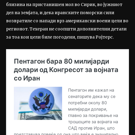
близина на пристанишен мол во Сирик, во јужниот
дел на земјата, и дека иранските поморски сили
возвратиле со напади врз американски воени цели во
регионот. Техеран не соопшти дополнителни детали
за тоа кои цели биле погодени, пишува Ројтерс.