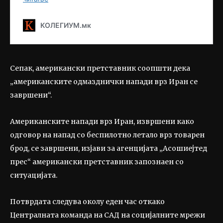
Сепак, американски претставник соопшти дека
„американските одмазднички напади врз Иран се
завршени“.
Американските напади врз Иран, извршени како
одговор на напад со беспилотно летало врз товарен
брод, се завршени, изјави за агенцијата „Асошиејтед
прес“ американски претставник запознаен со
ситуацијата.
Потврдата следува околу еден час откако
Централната команда на САД на социјалните мрежи