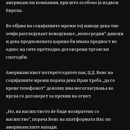
американски компании, при што особено ја издвои
Европа.
Во објава на социјалните мрежи тој наведе дека тие
земји разгледуваат воведување „непосредни“ даноци
и дека предложената царина би имала предност во
однос на сите претходно договорени трговски
спогодби.
Американскиот потпретседател пак, Џ.Д. Венс на
социјалните мрежи порача дека Иран треба „да го
крене телефонот“ доколку има несогласувања во
врска со договорот за прекин на огнот.
„Но, на насилството ќе биде возвратено со
насилство“, порача Венс на платформата Икс по
американските напади.