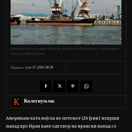
Архивска фотографија: Брод во водите на Ормутскиот теснец/фото:
kimiya shabani/pexels
јуни 27, 2026, 08:28
Објавено:
Колегиум.мк
Американската војска во петокот (26 јуни) изврши
напад врз Иран како одговор на ирански напад со