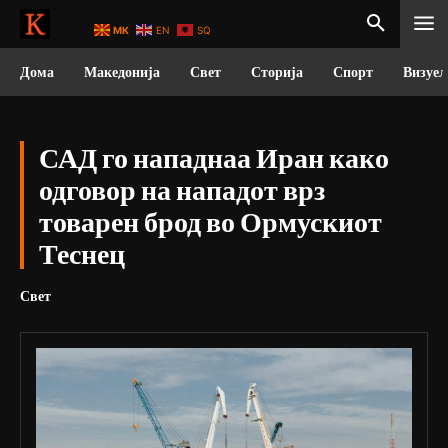
MK
EN
SQ
Дома
Македонија
Свет
Сторија
Спорт
Визуел
САД го нападнаа Иран како
одговор на нападот врз
товарен брод во Ормускиот
Теснец
Свет