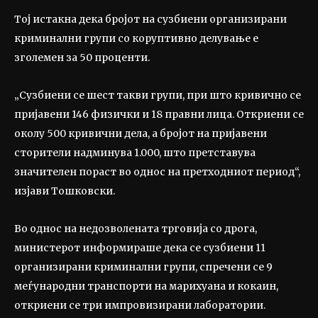
Тој истакна дека бројот на сузбиени организирани
криминални групи со коруптивно делување е
зголемен за 50 проценти.
„Сузбиени се шест такви групи, при што кривично се
пријавени 146 физички и 18 правни лица. Откриени се
околу 500 кривични дела, а бројот на пријавени
сторители надминува 1.000, што претставува
значителен пораст во однос на претходниот период“,
изјави Тошковски.
Во однос на недозволената трговија со дрога,
министерот информираше дека се сузбиени 11
организирани криминални групи, спречени се 9
меѓународни транспорти на марихуана и кокаин,
откриени се три импровизирани лаборатории.