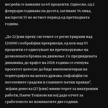
несреќи се намалил за 40 проценти. Односно, од 2
февруари годинава па досега, загинале 34 лица,
наспроти 55 во истиот период од претходната
година.
„До 22 јуни преку системот се регистрирани над
120.000 сообраќајни прекршоци, од кои над 95
проценти се однесуваат на пречекорување на
дозволената брзина на движење. Со предвидената
динамика, до крајот на 2026 година се очекува
проектот целосно да биде имплементиран на
територијата на целата држава, опфаќајќи ги
поголемите градови и главните патни правци“,
изјави денеска (27 јуни) министерот за внатрешни
работи, Панче Тошковски кој даде отчет за
сработеното во изминатите две години.