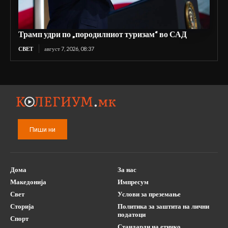
Трамп удри по „породилниот туризам“ во САД
СВЕТ
август 7, 2026, 08:37
Пиши ни
Дома
За нас
Македонија
Импресум
Свет
Услови за преземање
Сторија
Политика за заштита на лични
податоци
Спорт
Стандарди на етичко