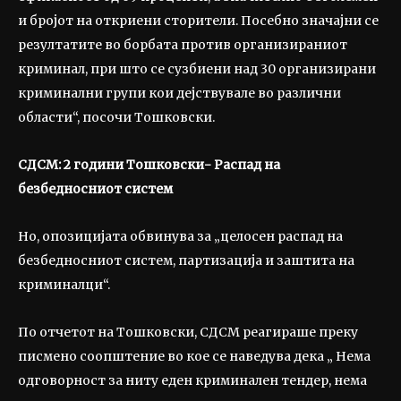
и бројот на откриени сторители. Посебно значајни се
резултатите во борбата против организираниот
криминал, при што се сузбиени над 30 организирани
криминални групи кои дејствувале во различни
области“, посочи Тошковски.
СДСМ: 2 години Тошковски- Распад на
безбедносниот систем
Но, опозицијата обвинува за „целосен распад на
безбедносниот систем, партизација и заштита на
криминалци“.
По отчетот на Тошковски, СДСМ реагираше преку
писмено соопштение во кое се наведува дека „ Нема
одговорност за ниту еден криминален тендер, нема