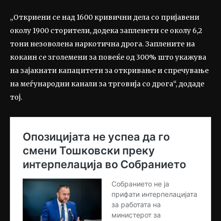
„Откриени се над 1600 кривични дела со пријавени
околу 1900 сторители, додека запленети се околу 6,2
тони незоволена наркотична дрога. Заплените на
кокаин се зголемени за повеќе од 300% што укажува
на зајакнати капацитети за откривање и спречување
на меѓународни канали за трговија со дрога“, додаде
тој.