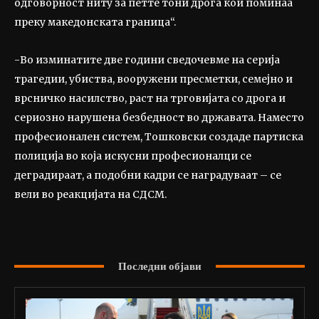
одговорност ниту за петте тони дрога кои поминаа
преку македонската граница“.
-Во изминатите две години сведочевме на серија
трагедии, убиства, вооружени пресметки, семејно и
врсничко насилство, раст на трговијата со дрога и
сериозно нарушена безбедност во државата. Наместо
професионален систем, Тошковски создаде партиска
полиција во која искусни професионалци се
деградираат, а подобни кадри се наградуваат – се
вели во реакцијата на СДСМ.
Последни објави