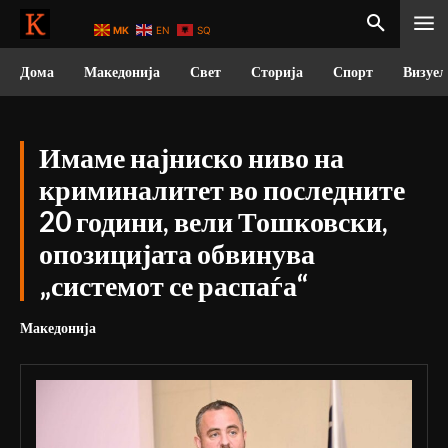
MK
EN
SQ
Дома
Македонија
Свет
Сторија
Спорт
Визуел
Имаме најниско ниво на
криминалитет во последните
20 години, вели Тошковски,
опозицијата обвинува
„системот се распаѓа“
Македонија