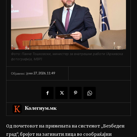
Фото: Панче Тошковски, министер за внатрешни работи (Архивска
фотографија, МВР)
јуни 27, 2026, 11:49
Објавено:
Колегиум.мк
Од почетокот на примената на системот „Безбеден
град“, бројот на загинати лица во сообраќајни