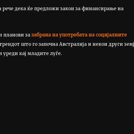
ка рече дека ќе предложи закон за финансирање на
ви планови за
забрана на употребата на социјалните
 трендот што го започна Австралија и некои други зем
 уреди кај младите луѓе.