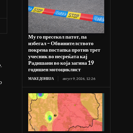
Му го пресекол патот, па
избегал – Обвинителството
покрена постапка против трет
учесник во несреќата кај
Радишани во која загина 19
.
годишен мотоциклист
МАКЕДОНИЈА
август 9, 2026, 12:26
о