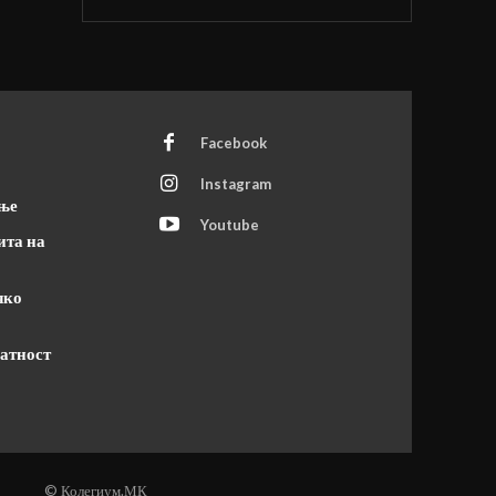
Facebook
Instagram
ање
Youtube
ита на
чко
атност
© Колегиум.МК