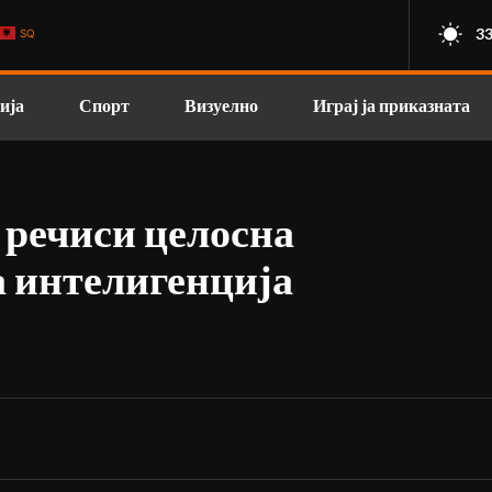
33
SQ
ија
Спорт
Визуелно
Играј ја приказната
 речиси целосна
а интелигенција