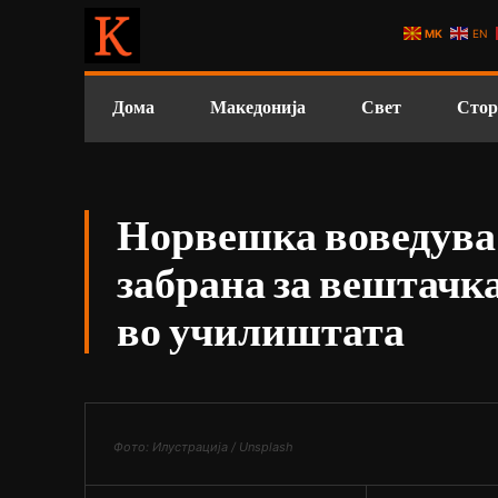
MK
EN
Дома
Македонија
Свет
Стор
Норвешка воведува
забрана за вештачк
во училиштата
Фото: Илустрација / Unsplash