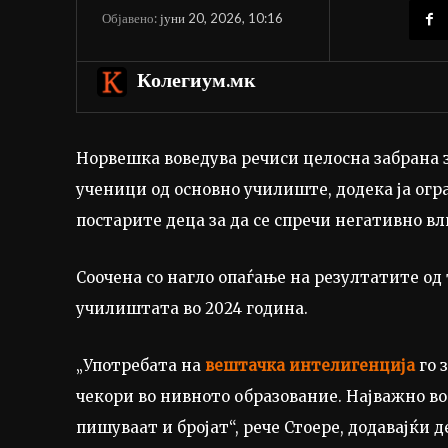
јуни 20, 2026, 10:16
Објавено:
Колегиум.мк
Норвешка воведува речиси целосна забрана з
ученици од основно училиште, додека ја огр
постарите деца за да се спречи негативно вл
Соочена со нагло опаѓање на резултатите од
училиштата во 2024 година.
„Употребата на
вештачка интелигенција
го 
чекори во нивното образование. Најважно во
пишуваат и бројат“, рече Стоере, додавајќи 