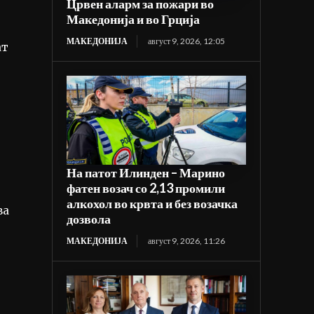
Црвен аларм за пожари во
Македонија и во Грција
МАКЕДОНИЈА
август 9, 2026, 12:05
ат
На патот Илинден – Марино
фатен возач со 2,13 промили
алкохол во крвта и без возачка
ва
дозвола
МАКЕДОНИЈА
август 9, 2026, 11:26