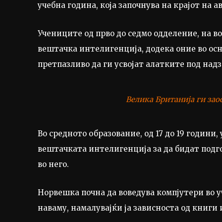
учебна година, која започнува на крајот на ав
Учениците од прво до седмо одделение, на во
вештачка интелигенција, додека оние во осно
претпазливо да ги усвојат алатките под над
Велика Британија ги зао
Во средното образование, од 17 до 19 години
вештачката интелигенција за да бидат подг
во него.
Норвешка почна да воведува компјутери во у
наваму, намалувајќи ја зависноста од книги 