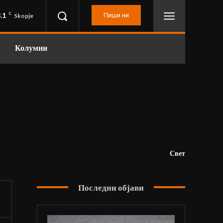
.1
C
Пиши ни
Skopje
Колумни
Свет
Последни објави