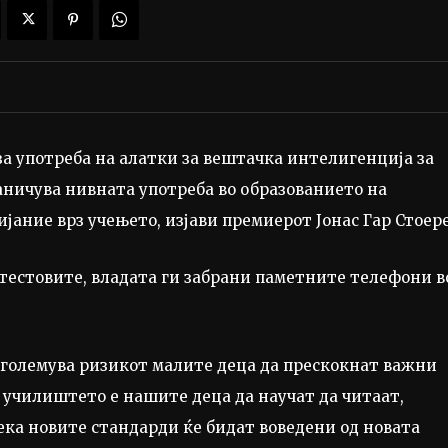
а употреба на алатки за вештачка интелигенција за
аничува нивната употреба во образованието на
ијание врз учењето, изјави премиерот Јонас Гар Стоере
 тестовите, владата ги забрани паметните телефони в
зголемува ризикот малите деца да прескокнат важни
 училиштето е нашите деца да научат да читаат,
дека новите стандарди ќе бидат воведени од новата