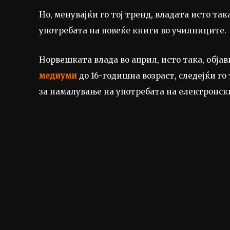
Но, менувајќи го тој тренд, владата исто та
употребата на повеќе книги во училниците.
Норвешката влада во април, исто така, обја
медиуми
до 16-годишна возраст, следејќи го
за намалување на употребата на електронски