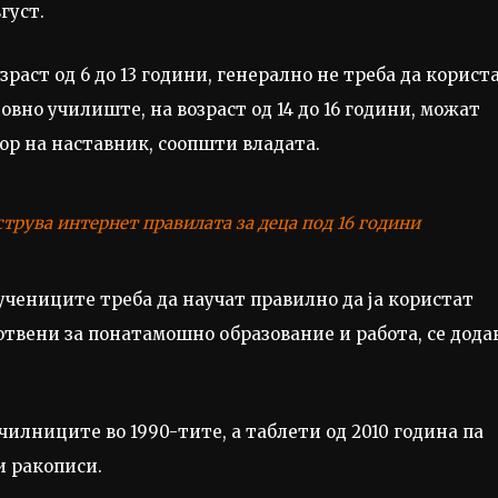
густ.
зраст од 6 до 13 години, генерално не треба да корист
вно училиште, на возраст од 14 до 16 години, можат
зор на наставник, соопшти владата.
струва интернет правилата за деца под 16 години
, учениците треба да научат правилно да ја користат
отвени за понатамошно образование и работа, се дода
чилниците во 1990-тите, а таблети од 2010 година па
и ракописи.