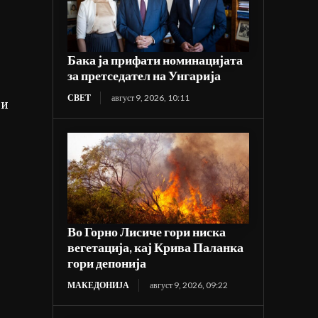
Бака ја прифати номинацијата
за претседател на Унгарија
СВЕТ
август 9, 2026, 10:11
ји
Во Горно Лисиче гори ниска
вегетација, кај Крива Паланка
гори депонија
МАКЕДОНИЈА
август 9, 2026, 09:22