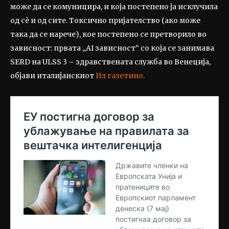
може да се комуницира, и која постепено ја исклучила
од сè и од сите. Токсично пријателство (ако може
така да се нарече), кое постепено се претворило во
зависност: првата „AI зависност“ со која се занимава
SERD на ULSS 3 – здравствената служба во Венеција,
објави италијанскиот
Ил газетино.