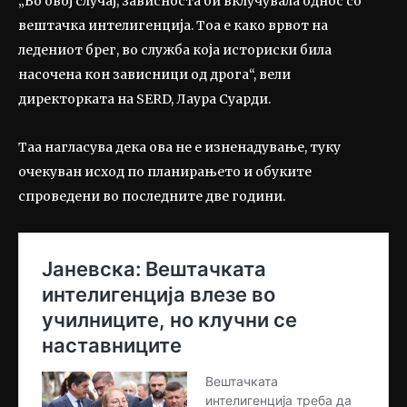
„Во овој случај, зависноста би вклучувала однос со
вештачка интелигенција. Тоа е како врвот на
ледениот брег, во служба која историски била
насочена кон зависници од дрога“, вели
директорката на SERD, Лаура Суарди.
Таа нагласува дека ова не е изненадување, туку
очекуван исход по планирањето и обуките
спроведени во последните две години.