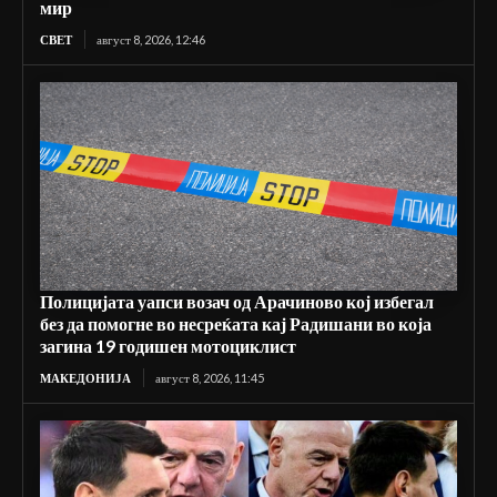
мир
СВЕТ
август 8, 2026, 12:46
Полицијата уапси возач од Арачиново кој избегал
без да помогне во несреќата кај Радишани во која
загина 19 годишен мотоциклист
МАКЕДОНИЈА
август 8, 2026, 11:45