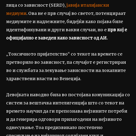
лица со зависност (SERD),
јавија италијански
медиуми
. Ова не е прв случај во светот, потенцираат
медиумите и надлежните, бидејќи како појава биле
идентификувани и други вакви случаи, но е
прв кој е
официјално е заведен како зависност од АИ.
„Токсичното пријателство“ со текот на времето се
претворило во зависност, па случајот е регистриран
во и службата за лекување зависности на локалните
здравствени власти во Венеција.
Девојката наводно била во постојана комуникација со
систем за вештачка интелигенција што со текот на
времето научил да ги препознава нејзините потреби
и да генерира одговори прилагодени на нејзиното
однесување. Тоа предизвикало постепено
стеснување на нејзиниот социјален круг и