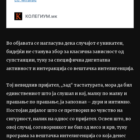
Во објавата се нагласува дека случајот е уникатен,
бидејќи не станува збор за класична зависност од
супстанции, туку за специфична дигитална
активност и интеракција со вештачка интелигенција.
Тој невидлив пријател, „зад“ тастатурата, мора да бил
единствениот што ја слушал и кој, малку по малку и
прашање по прашање, ја запознал – дури и интимно.
Постојан дијалог што се претворил во чувство на
сигурност, налик на однос со пријател. Освен што, во
овој случај, соговорникот не бил од месо и крв, туку
програма за вештачка интелигенција со која денес