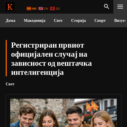
MK
EN
SQ
Дома
Македонија
Свет
Сторија
Спорт
Визуел
Регистриран првиот
официјален случај на
зависност од вештачка
интелигенција
Свет