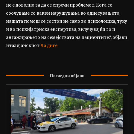
не е доволно за да се спречи проблемот. Кога се
соочуваме со вакви нарушувања во однесувањето,
нашата помош се состои не само во психолошка, туку
и во психијатриска експертиза, вклучувајќи го и
ангажирањето на семејствата на пациентите.“, објави
италијанскиот
Ла диге.
Последни објави