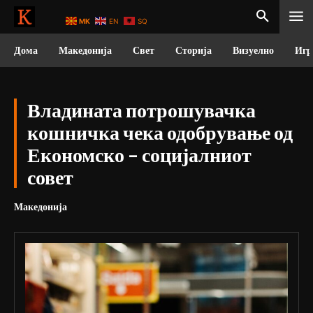
MK
EN
SQ
Дома
Македонија
Свет
Сторија
Визуелно
Игр
Владината потрошувачка
кошничка чека одобрување од
Економско – социјалниот
совет
Македонија