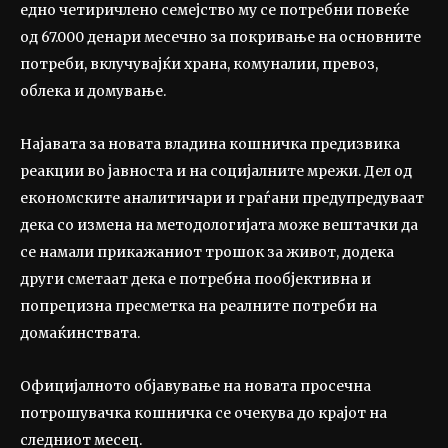
едно четиричлено семејство му се потребни повеќе
од 67.000 денари месечно за покривање на основните
потреби, вклучувајќи храна, комуналии, превоз,
облека и домување.
Најавата за новата владина кошничка предизвика
реакции во јавноста и на социјалните мрежи. Дел од
економските аналитичари и граѓани предупредуваат
дека со измена на методологијата може вештачки да
се намали прикажаниот трошок за живот, додека
други сметаат дека е потребна пообјективна и
попрецизна пресметка на реалните потреби на
домаќинствата.
Официјалното објавување на новата просечна
потрошувачка кошничка се очекува до крајот на
следниот месец.