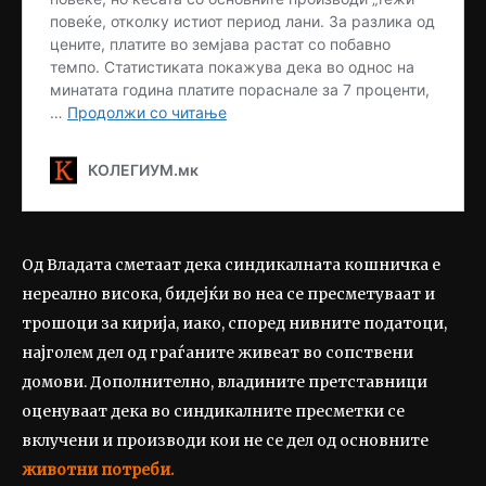
Од Владата сметаат дека синдикалната кошничка е
нереално висока, бидејќи во неа се пресметуваат и
трошоци за кирија, иако, според нивните податоци,
најголем дел од граѓаните живеат во сопствени
домови. Дополнително, владините претставници
оценуваат дека во синдикалните пресметки се
вклучени и производи кои не се дел од основните
животни потреби.