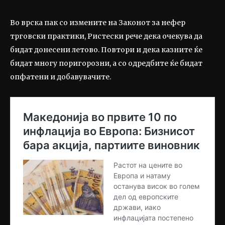
Во врска пак со измените на Законот за нефер
трговски практики, Ристески рече дека очекува да
бидат донесени летово. Повтори и дека казните ќе
бидат многу поригорозни, а со одредбите ќе бидат
опфатени и добавувачите.