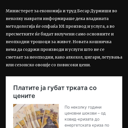
Министерот за економија и труд Бесар Дурмиши во
неколку наврати информираше дека владината
методологија ќе опфаќа 101 производ и услуга, а во
пресметките ќе бидат вклучени само основните и
неопходни трошоци за живот. Новата кошничка
нема да содржи производи и услуги што не се
сметаат за неопходни, како алкохол, цигари, летувања
или сезонско овошје со повисоки цени.