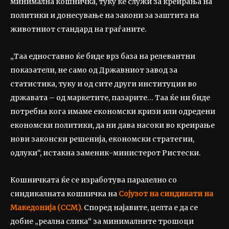
минимална кошничка, туку ќе служи за креирања на
политики и донесување на закони за заштита на
животниот стандард на граѓаните.
„Таа едноставно ќе биде врз база на релевантни
показатели, не само од Државниот завод за
статистика, туку и од сите други институции во
државата – од маркетите, пазарите… Таа ќе ни биде
потребна кога имаме економски кризи или одредени
економски политики, да ни дава насоки во креирање
нови законски решенија, економски стратегии,
одлуки“, истакна заменик-министерот Ристески.
Кошничката ќе се изработува паралелно со
синдикалната кошничка на
Сојузот на синдикати на
Македонија (ССМ).
Според најавите, целта е да се
добие „реална слика“ за минималните трошоци