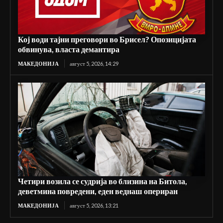
Кој води тајни преговори во Брисел? Опозицијата
обвинува, власта демантира
МАКЕДОНИЈА
август 5, 2026, 14:29
Четири возила се судрија во близина на Битола,
деветмина повредени, еден веднаш опериран
МАКЕДОНИЈА
август 5, 2026, 13:21