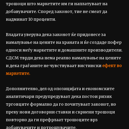
трошоци што маркетите им ги наплатуваат на
добавувачите. Според законот, тие не смеат да
надминат 10 проценти.
Владата уверува дека законот ќе придонесе за
намалување на цените на храната и ќе создаде пофер
односи меѓу маркетите и домашните производители.
СДСМ тврди дека нема реално намалување на цените
и дека граѓаните не чувствуваат вистински
ефект во
маркетите.
Дополнително, дел од опозицијата и економските
аналитичари предупредуваат дека постои ризик
трговците формално да го почитуваат законот, но
преку нови договорни ставки и скриени трошоци
повторно да ги префрлаат трошоците врз
добавувачите и потрошувачите.