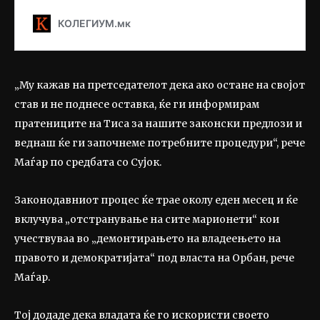
„Му кажав на претседателот дека ако остане на својот
став и не поднесе оставка, ќе ги информирам
пратениците на Тиса за нашите законски предлози и
веднаш ќе ги започнеме потребните процедури“, рече
Маѓар по средбата со Сујок.
Законодавниот процес ќе трае околу еден месец и ќе
вклучува „отстранување на сите марионети“ кои
учествуваа во „демонтирањето на владеењето на
правото и демократијата“ под власта на Орбан, рече
Маѓар.
Тој додаде дека владата ќе го искористи своето