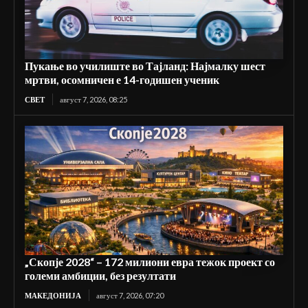
Пукање во училиште во Тајланд: Најмалку шест
мртви, осомничен е 14-годишен ученик
СВЕТ
август 7, 2026, 08:25
„Скопје 2028“ – 172 милиони евра тежок проект со
големи амбиции, без резултати
МАКЕДОНИЈА
август 7, 2026, 07:20