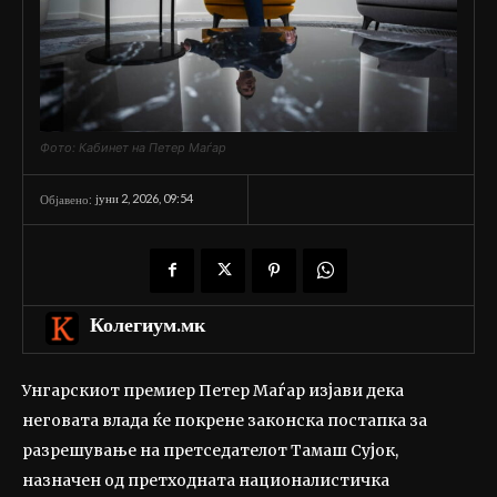
Фото: Кабинет на Петер Маѓар
јуни 2, 2026, 09:54
Објавено:
Колегиум.мк
Унгарскиот премиер Петер Маѓар изјави дека
неговата влада ќе покрене законска постапка за
разрешување на претседателот Тамаш Сујок,
назначен од претходната националистичка