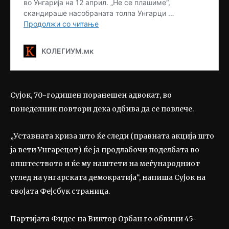
Сујок, 70-годишен поранешен адвокат, во
понеделник повтори дека одбива да се повлече.
„Уставната криза што ќе следи (правната акција што
ја вети Унгарецот) ќе ја продлабочи поделбата во
општеството и ќе му наштети на меѓународниот
углед на унгарската демократија“, напиша Сујок на
својата Фејсбук страница.
Партијата Фидес на Виктор Орбан го обвини 45-