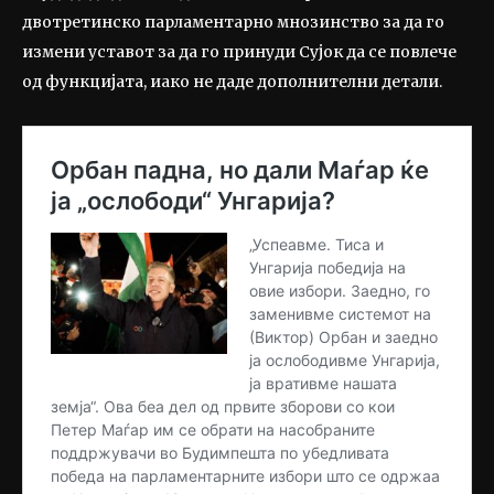
двотретинско парламентарно мнозинство за да го
измени уставот за да го принуди Сујок да се повлече
од функцијата, иако не даде дополнителни детали.