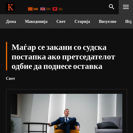
MK
EN
SQ
Дома
Македонија
Свет
Сторија
Визуелно
Игр
Маѓар се закани со судска
постапка ако претседателот
одбие да поднесе оставка
Свет