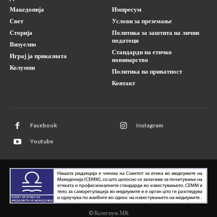
Македонија
Импресум
Свет
Услови за преземање
Сторија
Политика за заштита на лични
податоци
Визуелно
Стандарди на етичко
Играј ја приказната
новинарство
Колумни
Политика на приватност
Контакт
Facebook
Instagram
Youtube
© Колегиум.МК