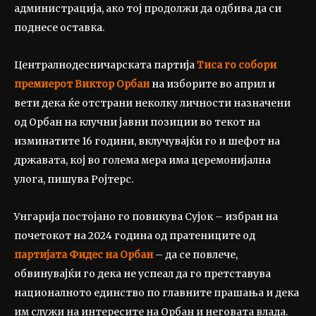
администрација, ако тој продолжи да одбива да си
поднесе оставка.
Централнодесничарската партија
Тиса го собори
премиерот Виктор Орбан
на изборите во април и
вети дека ќе отстрани неколку личности назначени
од Орбан на клучни јавни позиции во текот на
изминатите 16 години, вклучувајќи го и шефот на
државата, кој во голема мера има церемонијална
улога, пишува Ројтерс.
Унгарија постојано го повикува Сујок – избран на
почетокот на 2024 година од пратениците од
партијата Фидес на Орбан
– да се повлече,
обвинувајќи го дека не успеал да го претставува
националното единство по главните прашања и дека
им служи на интересите на Орбан и неговата влада.