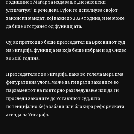
годишниот Маѓар за издавање „незаконски
ултиматум“ и рече дека Сујок го исполнува својот
законски мандат, кој важи до 2029 година, и не може
да биде отстранет од функцијата.
Сујок претходно беше претседател на Врховниот суд
на Унгарија, функција на која беше избран и од Фидес
во 2016 година.
Претседателот во Унгарија, иако во голема мера има
фигуративна улога, може да ги врати законите во
парламентот на повторно разгледување или да ги
проследи законите до Уставниот суд, што
потенцијално ќе ја забави или блокира реформската
агенда на Унгарија.