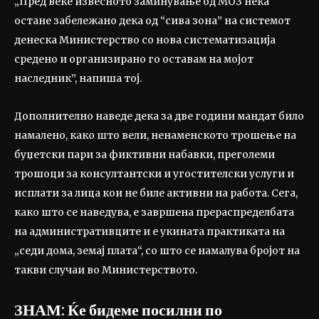
„Пред веќе извесното заминување од МОЗ нека
остане забележано дека од “сива зона” на системот
денеска Министерство со нова систематизација
средено и организирано го оставам на мојот
наследник”, напиша тој.
Дополнително наведе дека за две години мандат било
намалено, како што вели, ненаменското трошење на
буџетски пари за фиктивни набавки, преголеми
трошоци за консултантски и угостителски услуги и
исплати за лица кои не биле активни на работа. Сега,
како што се наведува, е завршена прераспределбата
на административците и е укината практиката на
„седи дома, земај плата“, со што се намалува бројот на
такви случаи во Министерството.
ЗНАМ: Ќе бидеме посилни по