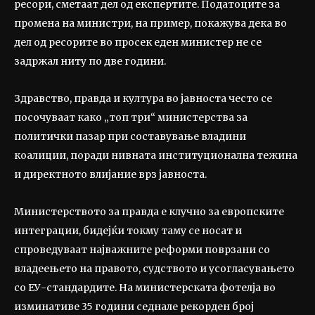
ресори, сметаат дел од експертите. Податоците за
промена на министри, на пример, покажува дека во
дел од ресорите во просек еден министер не се
задржал ниту по две години.
Здравство, правда и култура во јавноста често се
посочуваат како „топ три“ министерства за
политички пазар при составување владини
коалиции, поради нивната институционална тежина
и директното влијание врз јавноста.
Министерството за правда е клучно за европските
интеграции, бидејќи токму таму се носат и
спроведуваат најважните реформи поврзани со
владеењето на правото, судството и усогласувањето
со ЕУ-стандардите. На министерската фотелја во
изминативе 35 години седнале рекорден број