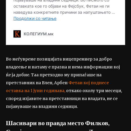
Во меѓувреме позицијата вицепремиер за добро
владеење и натаму е празна и нема информации кој
ќе ја добие. Таа претходно му припаѓаше на
претставник на Влен, Арбен
Фетаи кој поднесе
оставка на 1 јуни годинава,
откако околу три месеци,
според изјавите на претставници на владата, не се
појавуваше на владини седници.
Шасивари во правда место Филков,