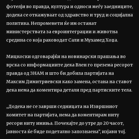
фотелји во правда, култура и односи меѓу заедниците,
додека се откажуваат од здравство и труд и социјална
политика. Непроменети ќе им останат
министерствата за евроинтеграции и животна
средина со која раководат Сали и Мухамед Хоџа.
Мицкоски одговарајќи на новинарски прашања во
врска со информациите дека Влен го презема ресорот
правда од ЗНАМ и што би добила партијата на
Максим Димитриевски како замена, остана на ставот
дека нема да коментира детали пред партиските тела.
„Додека не се заврши седницата на Извршниот
комитет на партијата, нема да коментирам ниту
ресори ниту имиња. Почекајте до утре до 20 часот,
јавноста ќе биде подетално запознаена“, изјави тој.