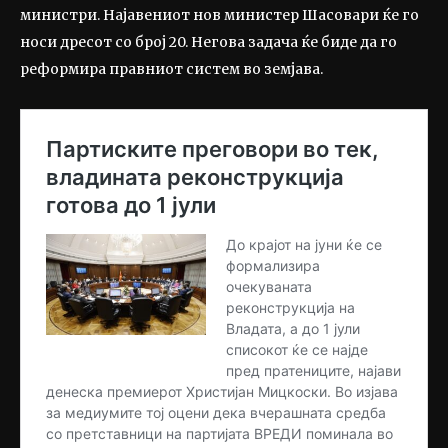
министри. Најавениот нов министер Шасовари ќе го
носи дресот со број 20. Негова задача ќе биде да го
реформира правниот систем во земјава.