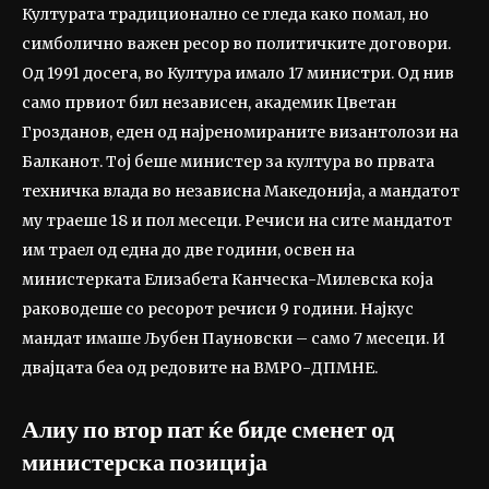
Културата традиционално се гледа како помал, но
симболично важен ресор во политичките договори.
Од 1991 досега, во Култура имало 17 министри. Од нив
само првиот бил независен, академик Цветан
Грозданов, еден од најреномираните византолози на
Балканот. Тој беше министер за култура во првата
техничка влада во независна Македонија, а мандатот
му траеше 18 и пол месеци. Речиси на сите мандатот
им траел од една до две години, освен на
министерката Елизабета Канческа-Милевска која
раководеше со ресорот речиси 9 години. Најкус
мандат имаше Љубен Пауновски – само 7 месеци. И
двајцата беа од редовите на ВМРО-ДПМНЕ.
Алиу по втор пат ќе биде сменет од
министерска позиција