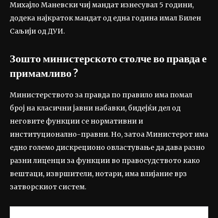
Михајло Маневски чиј мандат изнесувал 5 години,
додека најкраток мандат од една година имал Билен
Саљији од ДУИ.
Зошто министерското столче во правда е
примамливо ?
Министерството за правда по правило има помал
број на класични јавни набавки, бидејќи дел од
неговите функции се нормативни и
институционално-правни. Но, затоа Министерот има
едно големо дискреционо овластување да дава разно
разни лиценци за функции во правосудството како
вештаци, извршители, нотари, има влијание врз
затворскиот систем.