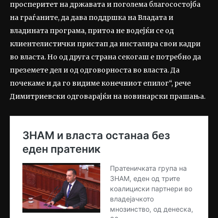
просперитет на државата и поголема благосостојба
на граѓаните, да дава поддршка на Владата и
владината програма, притоа не водејќи се од
клиентелистички пристап да инсталира свои кадри
во власта. Но од друга страна секогаш е потребно да
преземете дел и од одговорноста во власта. Да
почекаме и да го видиме конечниот епилог“, рече
Димитриевски одговарајќи на новинарски прашања.