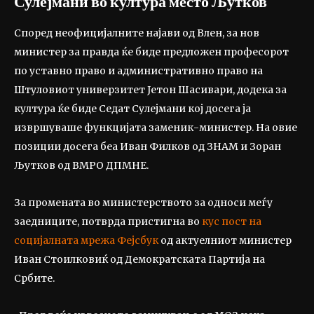
Сулејмани во култура место Љутков
Според неофицијалните најави од Влен, за нов
министер за правда ќе биде предложен професорот
по уставно право и административно право на
Штуловиот универзитет Јетон Шасивари, додека за
култура ќе биде Седат Сулејмани кој досега ја
извршуваше функцијата заменик-министер. На овие
позиции досега беа Иван Филков од ЗНАМ и Зоран
Љутков од ВМРО ДПМНЕ.
За промената во министерството за односи меѓу
заедниците, потврда пристигна во
кус пост на
социјалната мрежа Фејсбук
од актуелниот министер
Иван Стоилковиќ од Демократската Партија на
Србите.