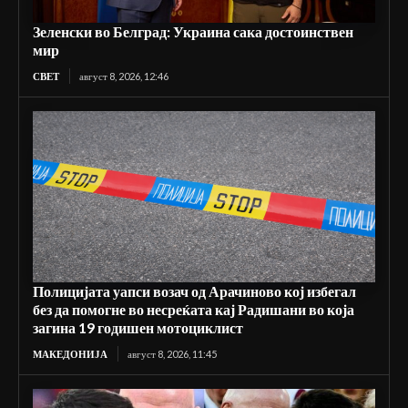
Зеленски во Белград: Украина сака достоинствен
мир
СВЕТ
август 8, 2026, 12:46
Полицијата уапси возач од Арачиново кој избегал
без да помогне во несреќата кај Радишани во која
загина 19 годишен мотоциклист
МАКЕДОНИЈА
август 8, 2026, 11:45