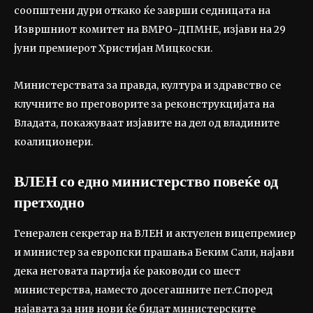
соопштени дури откако ќе заврши седницата на
Извршниот комитет на ВМРО-ДПМНЕ, изјави на 29
јуни премиерот Христијан Мицкоски.
Министерствата за правда, култура и здравство се
клучните во преговорите за реконструкцијата на
Владата, покажуваат изјавите на дел од владините
коалиционери.
ВЛЕН со едно министерство повеќе од
претходно
Генерален секретар на ВЛЕН и актуелен вицепремиер
и министер за европски прашања Беким Сали, најави
дека неговата партија ќе раководи со шест
министерства, наместо досегашните пет.Според
најавата за нив нови ќе бидат министерските