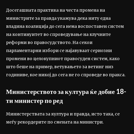
Досегашната практика на честа промена на
министрите за правда укажува дека ниту една
владина коалиција до сега нема воспоставен систем
на континуитет во спроведување на клучните
реформи во правосудството. На секои
парламентарни избори се најавуваат сериозни
промени во целокупниот правосуден систем, како
што беше на пример, ветувањето за ветинг низ
годиниве, кое никој до сега не го спроведе во пракса.
Министерството за култура ќе добие 18-
ти министер по ред
Министерствата за култура и правда, исто така, се
меѓу рекордерите по смената на министри.