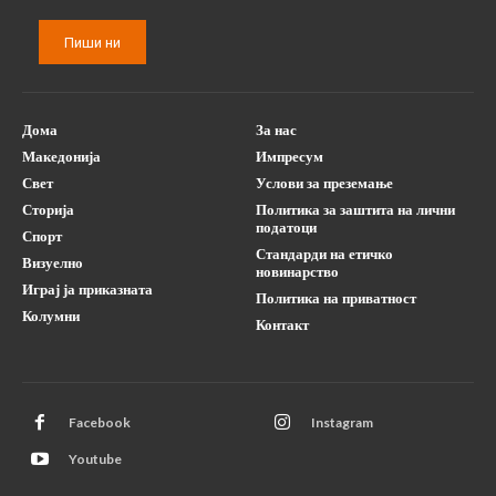
Пиши ни
Дома
За нас
Македонија
Импресум
Свет
Услови за преземање
Сторија
Политика за заштита на лични
податоци
Спорт
Стандарди на етичко
Визуелно
новинарство
Играј ја приказната
Политика на приватност
Колумни
Контакт
Facebook
Instagram
Youtube