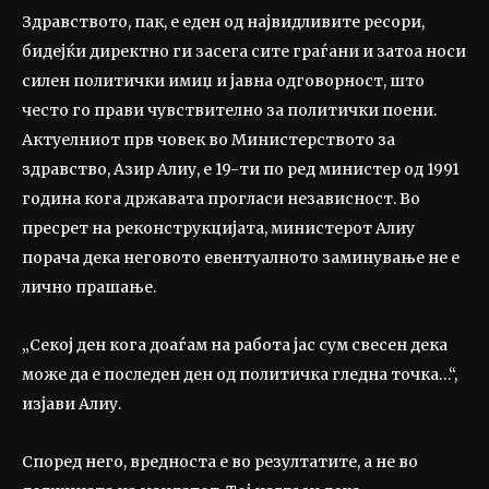
Здравството, пак, е еден од највидливите ресори,
бидејќи директно ги засега сите граѓани и затоа носи
силен политички имиџ и јавна одговорност, што
често го прави чувствително за политички поени.
Актуелниот прв човек во Министерството за
здравство, Азир Алиу, е 19-ти по ред министер од 1991
година кога државата прогласи независност. Во
пресрет на реконструкцијата, министерот Алиу
порача дека неговото евентуалното заминување не е
лично прашање.
„Секој ден кога доаѓам на работа јас сум свесен дека
може да е последен ден од политичка гледна точка…“,
изјави Алиу.
Според него, вредноста е во резултатите, а не во