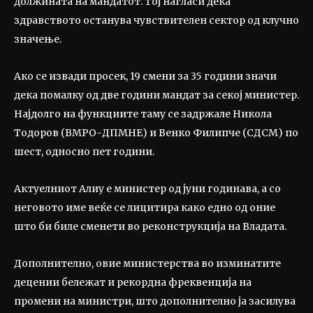
должината на мандатот. Тој нагласи дека
здравството останува чувствителен сектор од клучно
значење.
Ако се извади просек, 19 смени за 35 години значи
дека помалку од две години мандат за секој министер.
Најдолго на функциите таму се задржале Никола
Тодоров (ВМРО-ДПМНЕ) и Венко Филипче (СДСМ) по
шест, односно пет години.
Актуелниот Алиу е министер од јуни годинава, а со
неговото име веќе се лицитира како едно од оние
што би биле сменети во реконструкција на Владата.
Дополнително, овие министерства во изминатите
децении бележат и рекордна фреквенција на
промени на министри, што дополнително ја засилува