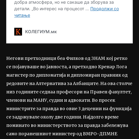
Негови претходници беа Филков од ЗНАМ кој ретко
се појавуваше во јавноста, а претходно Кренар Лога
магистер по дипломатија и дипломиран правник од
редовите на Алтернатива за Албанците. На ова столче
низ годините седнаа професори на Правен факултет,
членови на МАНУ, судии и адвокати. Во просек
министрите за правда во овие 3 децении на функција
се задржувале околу две години. Најдолго време
поминато во министерството за правда забележува
само поранешниот министер од ВМРО-ДПМНЕ